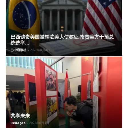
巴西谴责美国撤销驻美大使签证 指责美方干预总
统选举...
巴中通讯社
-
2026年8月4日
共享未来
Redação
-
2026年8月3日