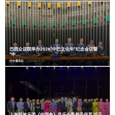
巴西众议院举办2026“中巴文化年”纪念会议暨
“中...
巴中通讯社
-
2026年8月3日
上海民族乐团《中国色》音乐会亮相圣保罗 近千