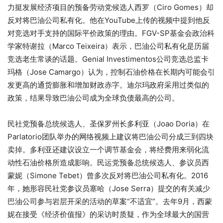
力挺发展经济项目的预备劳动党候选人西罗（Ciro Gomes）却
反对将巴油公司私有化。他在YouTube上传的视频中提到他反
对竞选对手支持的国际平价政策的理由。FGV-SP基金会政治科
学家特谢拉（Marco Teixeira）表示，巴油公司私有化是历届
竞选老生常谈的话题。Genial Investimentos公司竞选总监卡
玛格（Jose Camargo）认为，控制石油价格在长期内可能会引
发更高的通货膨胀和增加财政赤字。迪尔玛政府采用过类似的
政策，结果导致巴油公司成为全球负债最高的公司。
民社党预备总统候选人、圣保罗州长多利亚（Joao Doria）在
Parlatorio团队举办的网络视频上建议将巴油公司分成三到四块
卖掉。多利亚还建议设立一个调节基金会，将经费用来弱化流
动性石油价格所造成影响。民运党预备总统候选人、参议员西
蒙妮（Simone Tebet）曾多次反对将巴油公司私有化。2016
年，她形容民社党参议员塞哈（Jose Serra）提交的有关减少
巴油公司参与岩层开采的活动的草案“不适宜”。去年9月，西蒙
妮在接受《经济价值报》的采访时质疑，作为全球最大的国营