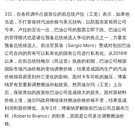
3日，在各民调中占据首位的前总统卢拉（工党）表示，如果他
当选，不打算保持汽油价格与美元挂钩，以防股东富裕而公司
亏本。卢拉的言论一出，巴油公司的股票立即下跌。巴油公司
的管理模式也是诸位预备总统候选人争论的焦点之一，力量党
预备总统候选人、前法官莫洛（Sergio Moro）赞成对包括巴油
公司在内的所有可以私有化的国有公司进行私有化。从2016年
以来，在前总统特梅尔（民运党）执政的初期，巴油公司根据
国际市场汽油价格的变动调整价格，结果造成国内生产的汽油
价格很容易受到外汇变化的影响。面对卡车司机的施压，博索
纳罗有意重新调整燃油补贴政策。然而迪尔玛（工党）上台
后，保留类似的政策给巴油公司造成很大的损失。面对原材料
价格上涨，迪尔玛政府继续保持燃油价格价格不变，结果造成
利润和股价降低。去年2月，博索纳罗解除前巴油公司总裁布兰
科（Roberto Branco）的职务，原因是公司多次调整燃油价
格。