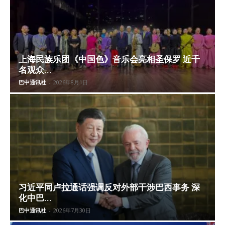
上海民族乐团《中国色》音乐会亮相圣保罗 近千
名观众...
巴中通讯社
-
2026年8月1日
习近平同卢拉通话强调反对外部干涉巴西事务 深
化中巴...
巴中通讯社
-
2026年7月30日