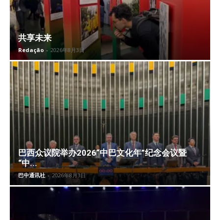
共享未来
Redação
-
2026年8月3日
巴西众议院举办2026“中巴文化年”纪念会议暨
“中...
巴中通讯社
-
2026年8月3日