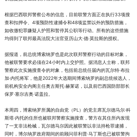
根据巴西联邦警察公布的信息，目前联警方面正在执行33项搜
查和扣押令、4项预防性逮捕令和48项监禁以外的预防措施，
如收缴犯罪嫌疑人护照和暂停其公职等行动。所有的这些措施
均得到了联邦最高法院大法官亚历山大·德·莫拉斯的授权。
据报道，前总统博索纳罗也是此次联邦警察行动的目标对象，
他被联警要求必须在24小时内上交护照。据消息人士称，联邦
警察此次实施搜查令的对象，包括前总统任届内的瓦尔特·布拉
加·内托将军，他是2022年大选期间博索纳罗的副总统候选人，
前机构安全内阁主任奥古斯托·赫莱诺，以及前巴西国防部部长
保罗·塞尔吉奥·诺盖拉。
本周四，博索纳罗所属的自由党（PL）的党主席瓦尔德马尔·科
斯塔·内托的住所也被联邦警察实施搜查，警方在其住所内发现
了一支非法枪械，瓦尔德马尔因此被联警以非法持枪罪逮捕，
同时，博尔纳罗政府期间的前顾问菲利普·马丁斯也已被联警拘