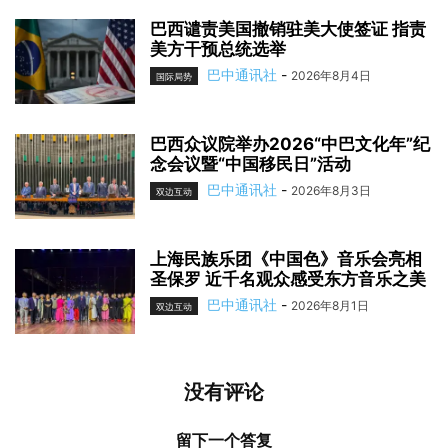
巴西谴责美国撤销驻美大使签证 指责
美方干预总统选举
巴中通讯社
-
2026年8月4日
国际局势
巴西众议院举办2026“中巴文化年”纪
念会议暨“中国移民日”活动
巴中通讯社
-
2026年8月3日
双边互动
上海民族乐团《中国色》音乐会亮相
圣保罗 近千名观众感受东方音乐之美
巴中通讯社
-
2026年8月1日
双边互动
没有评论
留下一个答复