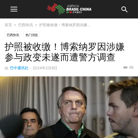
首页
巴西快讯
护照被收缴！博索纳罗因涉嫌...
巴西快讯
热门消息
护照被收缴！博索纳罗因涉嫌
参与政变未遂而遭警方调查
98
由
巴中通讯社
-
2024年2月9日