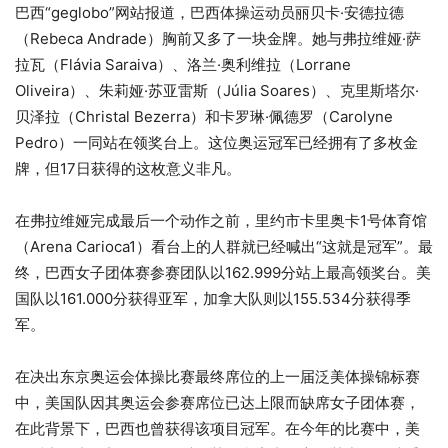
巴西“geglobo”网站报道，巴西体操运动员丽贝卡·安德拉德
（Rebeca Andrade）胸前又多了一块金牌。她与弗拉维娅·萨
拉瓦（Flávia Saraiva）、洛兰·奥利维拉（Lorrane
Oliveira）、朱莉娅·苏亚雷斯（Júlia Soares）、克里斯塔尔·
贝泽拉（Christal Bezerra）和卡罗琳·佩德罗（Carolyne
Pedro）一同站在领奖台上。这位奥运冠军已经拥有了多枚金
牌，但17日获得的这枚意义非凡。
在弗拉维娅完成最后一个动作之前，里约市卡里奥卡1号体育馆
（Arena Carioca1）看台上的人群就已经喊出“这就是冠军”。最
终，巴西女子团体赛参赛团队以162.999分站上最高领奖台。美
国队以161.000分获得亚军，加拿大队则以155.534分获得季
军。
在决出东京奥运会体操比赛最终席位的上一届泛美体操锦标赛
中，美国队因其奥运会参赛席位已达上限而缺席女子团体赛，
在此背景下，巴西也曾获得该项目冠军。在今年的比赛中，美