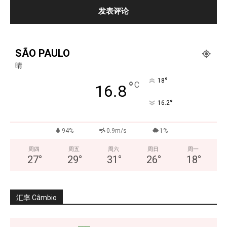
SÃO PAULO
晴
°
18
°
C
16.8
°
16.2
94%
0.9m/s
1%
周四
周五
周六
周日
周一
27
°
29
°
31
°
26
°
18
°
汇率 Câmbio