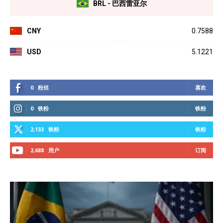
BRL - 巴西雷亚尔
CNY
0.7588
USD
5.1221
0
粉丝
喜欢
0
铁粉
铁粉
2,133
铁粉
铁粉
2,688
用户
订阅