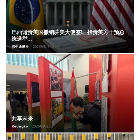
巴西谴责美国撤销驻美大使签证 指责美方干预总
统选举...
巴中通讯社
-
2026年8月4日
共享未来
Redação
-
2026年8月3日