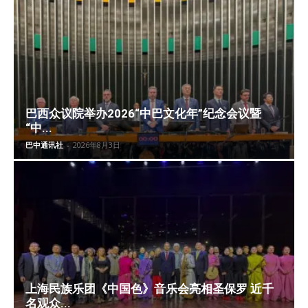
巴西众议院举办2026“中巴文化年”纪念会议暨
“中...
巴中通讯社
-
2026年8月3日
上海民族乐团《中国色》音乐会亮相圣保罗 近千
名观众...