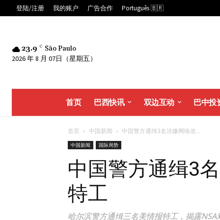
登陆/注册
我的账户
广告合作
Português 🇧🇷
23.9
C
São Paulo
2026 年 8 月 07日（星期五）
首页
巴西快讯
双边互动
巴中投
首页
中国新闻
中国警方通缉3名涉嫌网络攻...
中国新闻
国际局势
中国警方通缉3
特工
哈尔滨警方通缉三名美情报特工，揭露NS