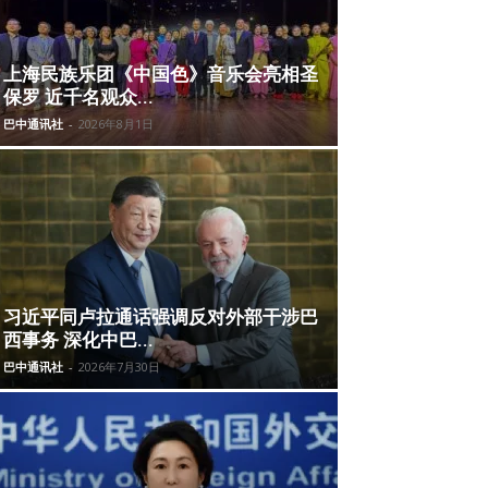
上海民族乐团《中国色》音乐会亮相圣
保罗 近千名观众...
巴中通讯社
-
2026年8月1日
习近平同卢拉通话强调反对外部干涉巴
西事务 深化中巴...
巴中通讯社
-
2026年7月30日