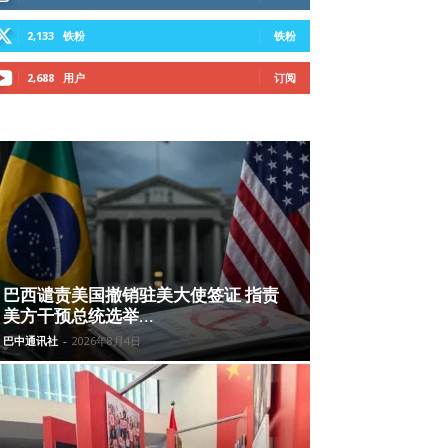
2,133
铁粉
铁粉
2,688
用户
订阅
巴西谴责美国撤销驻美大使签证 指责
美方干预总统选举...
巴中通讯社
-
2026年8月4日