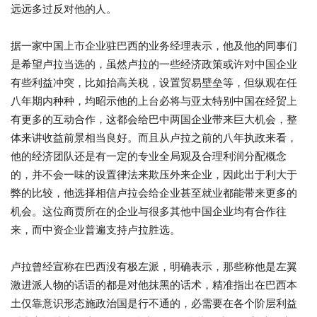
远远多过反对他的人。
据一家中国上市企业驻巴西的业务经理表示，他及他的同事们
是希望卢拉当选的，虽然卢拉的一些经济政策或许对中国企业
有些利益冲突，比如抬高关税，设置贸易壁垒等，但纵观在任
八年期内种种，均昭示他的上台必将与亚太特别中国在经贸上
有更多的互动合作，这都会给巴中两国企业带来巨大机会，整
体来讲收益前景相当良好。而且从卢拉之前的八年执政来看，
他的经济团队还是有一定的专业全局观及合理利润分配概念
的，并不会一味的设置律法来欺压外来企业，因此出于利大于
弊的比较，他选择相信卢拉会给企业甚至就业都能带来更多的
机会。这位商贾所在的企业与很多其他中国企业均有合作往
来，而中资企业普遍支持卢拉胜选。
卢拉曾经宣称在巴西没有极左派，明确表示，那些称他是左翼
激进派人物的话语的都是对他抹黑的话术，精准指出在巴西本
土仅靠意识形态施政治国是行不通的，必需要在各个阶层利益