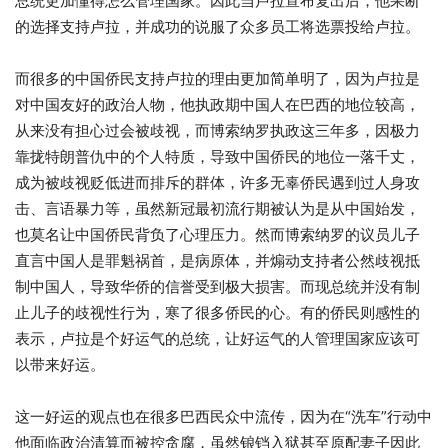
总统更加懂得怎么管理国家。因此当卢拉宣布复出后，他果断
的选择支持卢拉，并成功的说服了众多员工将选票投给卢拉。
而很多的中国侨民支持卢拉的理由更加简单明了，因为卢拉是
对中国友好的政治人物，他执政期中国人在巴西的地位较高，
从来没有担心过会被歧视，而博索纳罗执政这三年多，因极力
靠拢特朗普仇中的个人特质，导致中国侨民的地位一落千丈，
成为被歧视贬低进而排斥的群体，许多无辜侨民遇到过人身攻
击、言语暴力等，虽然新冠最初流行期被认为是从中国始发，
也莫名让中国侨民背负了心理压力。然而博索纳罗的议员儿子
直言中国人是罪魁祸首，是病原体，并煽动支持者公然歧视抵
制中国人，导致华侨的信誉受到极大损害。而现总统并没有制
止儿子的歧视性行为，寒了很多侨民的心。有的侨民则感性的
表示，卢拉是个好运气的总统，让好运气的人管理国家应该可
以带来好运。
这一好运的观点也在很多巴西民众中流传，因为在“洗车”行动中
他面临政治清算而被控贪腐，虽然锒铛入狱甚至原配妻子因此