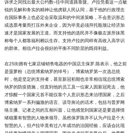
诉求之间找出最大公约数–往中间道路靠拢。卢拉凭着这一点敏
锐的见解和务实的精神让他虏获人民认同，基于他的行政理念
在国际事务上也必定会采取温和的中间派策略，不会意识形态
或选票考量而打压外来企业，因为毕竟必须拜托瓶颈让经济加
速才是国家发展的王道。而支持他的选民并不像极左派所抹黑
称每个人都靠福利赖以生存。支持卢拉的同样有高收入高学识
的群体。相信卢拉会很好的平衡不同阶层的既得利益。
在25街拥有七家店铺销售电器的中国店主保罗.陈表示，他之前
是菠萝粉（总统博索纳罗的绰号），博索纳罗第一次选总统
时，他是坚定的支持者，甚至新冠初期也非常相信现总统博索
纳罗的防疫措施，但直到他的员工及一位家人因新冠死去，他
才惊醒一个国家元首不能仅靠个人意识形态来治理国家，之后
博索纳罗一系列偏激的语言、误导舆论的话术，包括与普罗网
络主播、记者之间的互相叫嚣，让他感觉到国家还是要选择情
绪稳重有智慧的人物来领导。虽然保罗陈并不认为卢拉是个大
智慧的人，但卢拉毕竟有过八年成功的治国经验，应该会比现