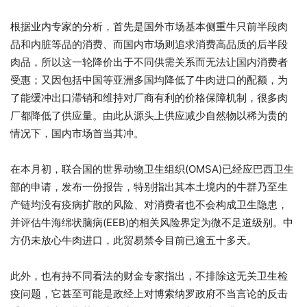
根据业内专家的分析，首先是国外市场基本侧重牛只前半段肉
品和内脏等品的消费、而国内市场则追求消费高品质的后半段
肉品，所以这一轮降价出于不同供需关系而无法让国内消费者
受惠；又因包括中国等亚洲多国均降低了牛肉进口的配额，为
了能缓冲出口滞销和维持对厂商有利的价格保障机制，很多肉
厂都降低了供应量。由此从源头上供应减少自然物以稀为贵的
情况下，国内市场首当其冲。
在本月初，联合国的世界动物卫生组织(OMSA)已经应巴西卫生
部的申请，发布一份报告，特别指出其本土境内的牛群乃至生
产链均没有疫病扩散的风险、对消费者也不会构成卫生隐患，
并评估牛海绵状脑病(EEB)的相关风险界定为微不足道级别。中
方仍未放心牛肉进口，此贸易禁令目前已逾五十多天。
此外，也有持不同看法的财金专家指出，不排除这无关卫生检
疫问题，它甚至可能是政经上对博索纳罗政府不当言论的反击