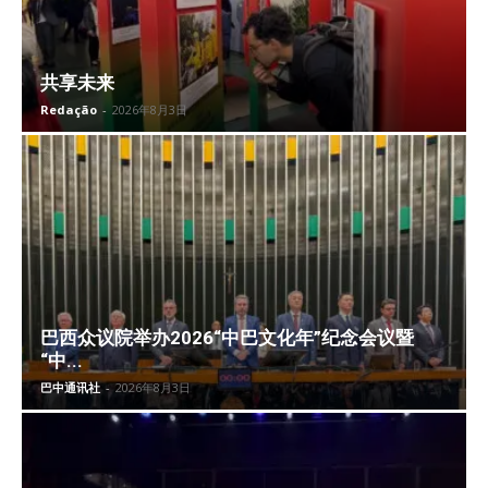
共享未来
Redação
-
2026年8月3日
巴西众议院举办2026“中巴文化年”纪念会议暨
“中...
巴中通讯社
-
2026年8月3日