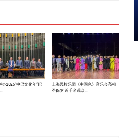
办2026“中巴文化年”纪
上海民族乐团《中国色》音乐会亮相
.
圣保罗 近千名观众...