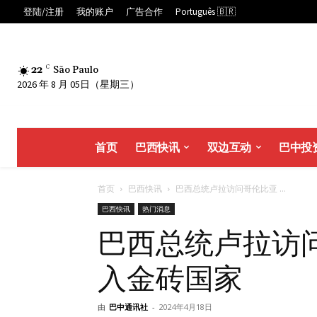
登陆/注册
我的账户
广告合作
Português 🇧🇷
22
C
São Paulo
2026 年 8 月 05日（星期三）
首页
巴西快讯
双边互动
巴中投
首页
巴西快讯
巴西总统卢拉访问哥伦比亚 ...
巴西快讯
热门消息
巴西总统卢拉访
入金砖国家
由
巴中通讯社
-
2024年4月18日