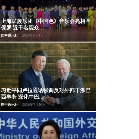
上海民族乐团《中国色》音乐会亮相圣
保罗 近千名观众...
巴中通讯社
-
2026年8月1日
习近平同卢拉通话强调反对外部干涉巴
西事务 深化中巴...
巴中通讯社
-
2026年7月30日