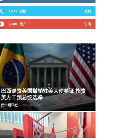
2,133
铁粉
铁粉
2,688
用户
订阅
巴西谴责美国撤销驻美大使签证 指责
美方干预总统选举...
巴中通讯社
-
2026年8月4日