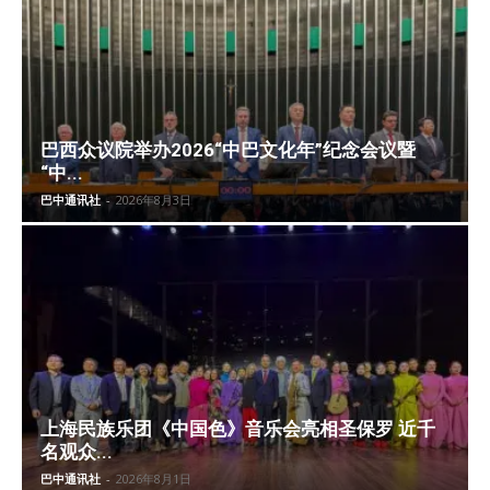
巴西众议院举办2026“中巴文化年”纪念会议暨
“中...
巴中通讯社
-
2026年8月3日
上海民族乐团《中国色》音乐会亮相圣保罗 近千
名观众...
巴中通讯社
-
2026年8月1日