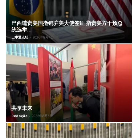
巴西谴责美国撤销驻美大使签证 指责美方干预总
统选举...
巴中通讯社
-
2026年8月4日
共享未来
Redação
-
2026年8月3日