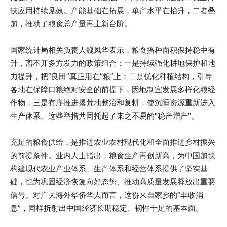
技应用持续见效。产能基础在拓展，单产水平在抬升，二者叠
加，推动了粮食总产量再上新台阶。
国家统计局相关负责人魏凤华表示，粮食播种面积保持稳中有
升，离不开多方发力的政策组合：一是持续强化耕地保护和地
力提升，把“良田”真正用在“粮”上；二是优化种植结构，引导
各地在保障口粮绝对安全的前提下，因地制宜发展多样化粮经
作物；三是有序推进撂荒地整治和复耕，使沉睡资源重新进入
生产体系。这些举措共同托起了来之不易的“稳产增产”。
充足的粮食供给，是推进农业农村现代化和全面推进乡村振兴
的前提条件。业内人士指出，粮食生产再创新高，为中国加快
构建现代农业产业体系、生产体系和经营体系提供了坚实基
础，也为巩固经济恢复向好态势、推动高质量发展释放出重要
信号。对广大海外华侨华人而言，这份来自家乡的“丰收消
息”，同样折射出中国经济长期稳定、韧性十足的基本面。