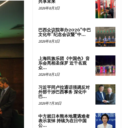
共享未来
2026年8月3日
巴西众议院举办2026“中巴
文化年”纪念会议暨“中...
2026年8月3日
上海民族乐团《中国色》音
乐会亮相圣保罗 近千名观
众...
2026年8月1日
习近平同卢拉通话强调反对
外部干涉巴西事务 深化中
巴...
2026年7月30日
中方就日本熊本地震遇难者
表示哀悼 持续为在日中国
公...