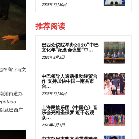
2026年7月30日
推荐阅读
巴西众议院举办2026“中巴
文化年”纪念会议暨“中...
2026年8月3日
地在商业与文
中巴领导人通话推动经贸合
作 支持加快中国—南共市
合...
南湖街道办
2026年7月30日
eputado
上海民族乐团《中国色》音
以及巴西广
乐会亮相圣保罗 近千名观
众...
2026年8月1日