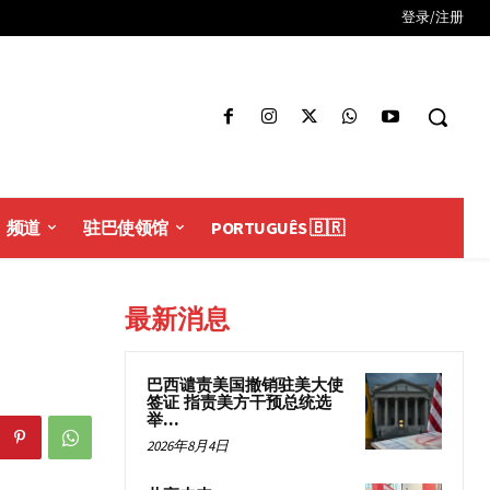
登录/注册
频道
驻巴使领馆
PORTUGUÊS 🇧🇷
最新消息
巴西谴责美国撤销驻美大使
签证 指责美方干预总统选
举...
2026年8月4日