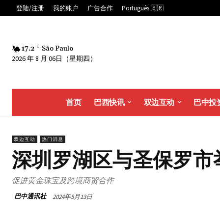
登陆/注册
我的账户
广告合作
Português 🇧🇷
17.2
C
São Paulo
2026 年 8 月 06日（星期四）
首页
巴西快讯
双边互动
巴中投
双边互动
热门消息
深圳罗湖区与圣保罗市
促进黄金珠宝及跨境商贸合作
巴中通讯社
2024年5月13日