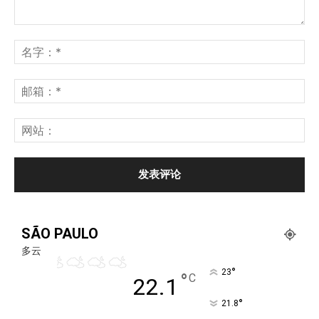
SÃO PAULO
多云
°
23
°
C
22.1
°
21.8