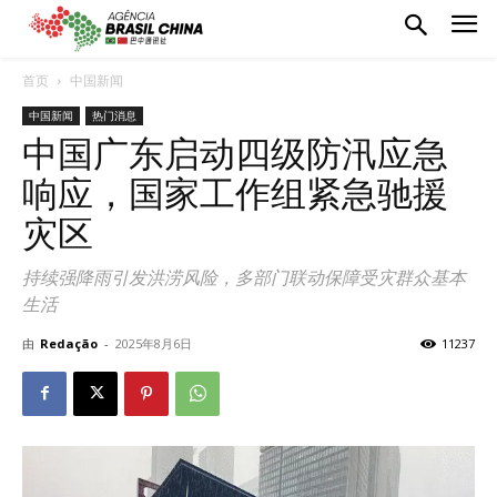
首页
中国新闻
中国新闻
热门消息
中国广东启动四级防汛应急
响应，国家工作组紧急驰援
灾区
持续强降雨引发洪涝风险，多部门联动保障受灾群众基本
生活
由
Redação
-
2025年8月6日
11237