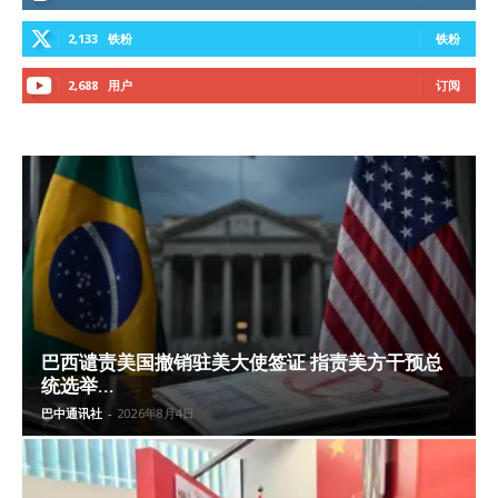
2,133
铁粉
铁粉
2,688
用户
订阅
巴西谴责美国撤销驻美大使签证 指责美方干预总
统选举...
巴中通讯社
-
2026年8月4日