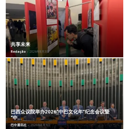
共享未来
Redação
-
2026年8月3日
巴西众议院举办2026“中巴文化年”纪念会议暨
“中...
巴中通讯社
-
2026年8月3日