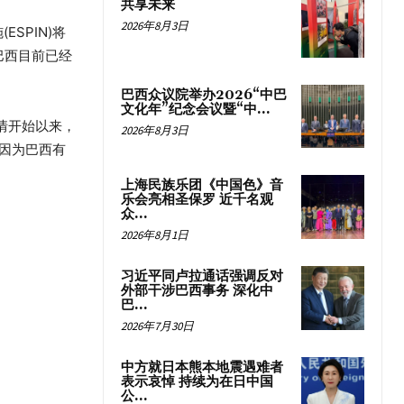
共享未来
2026年8月3日
SPIN)将
巴西目前已经
巴西众议院举办2026“中巴
文化年”纪念会议暨“中...
疫情开始以来，
2026年8月3日
因为巴西有
上海民族乐团《中国色》音
乐会亮相圣保罗 近千名观
众...
2026年8月1日
习近平同卢拉通话强调反对
外部干涉巴西事务 深化中
巴...
2026年7月30日
中方就日本熊本地震遇难者
表示哀悼 持续为在日中国
公...