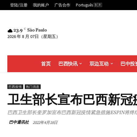
登陆/注册
我的账户
广告合作
Português 🇧🇷
23.9
C
São Paulo
2026 年 8 月 07日（星期五）
首页
巴西快讯
双边互动
巴中投
巴西疫情
热门消息
卫生部长宣布巴西新冠
巴西卫生部长奎罗加宣布巴西新冠疫情紧急措施ESPIN将终
巴中通讯社
2022年4月18日