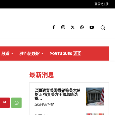
登录/注册
频道
驻巴使领馆
PORTUGUÊS 🇧🇷
最新消息
巴西谴责美国撤销驻美大使
签证 指责美方干预总统选
举...
2026年8月4日