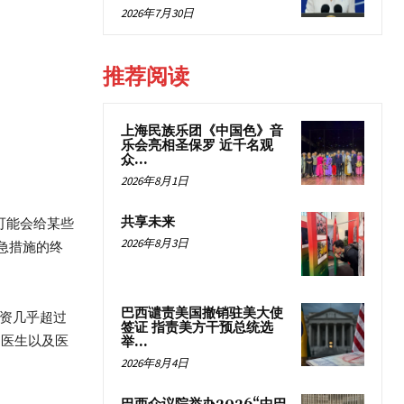
2026年7月30日
推荐阅读
上海民族乐团《中国色》音
乐会亮相圣保罗 近千名观
众...
2026年8月1日
共享未来
可能会给某些
2026年8月3日
急措施的终
巴西谴责美国撤销驻美大使
投资几乎超过
签证 指责美方干预总统选
的医生以及医
举...
2026年8月4日