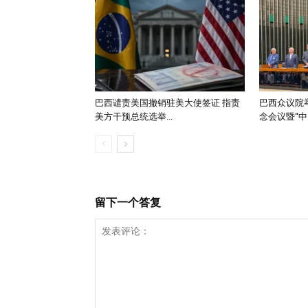
巴西谴责美国撤销驻美大使签证 指责
巴西众议院举
美方干预总统选举...
念会议暨“中..
留下一个答复