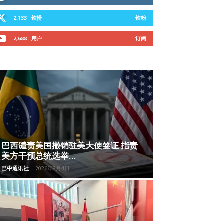
2,133
铁粉
铁粉
2,688
用户
订阅
巴西谴责美国撤销驻美大使签证 指责
美方干预总统选举...
巴中通讯社
-
2026年8月4日