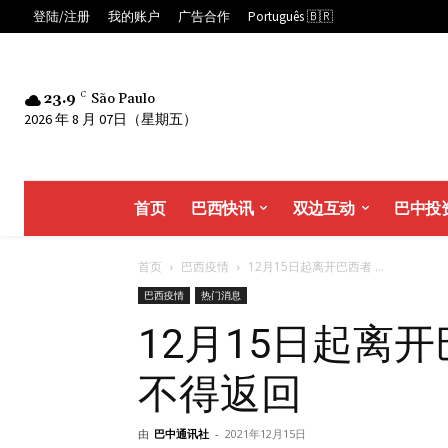
登陆/注册
我的账户
广告合作
Português 🇧🇷
23.9
C
São Paulo
2026 年 8 月 07日（星期五）
首页
巴西快讯
双边互动
巴中投
首页
巴西疫情
12月15日起离开巴西者 ...
巴西疫情
热门消息
12月15日起离开
不得返回
由
巴中通讯社
-
2021年12月15日