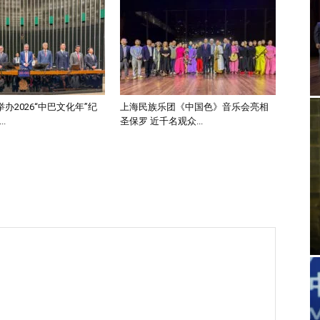
办2026“中巴文化年”纪
上海民族乐团《中国色》音乐会亮相
.
圣保罗 近千名观众...