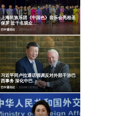
上海民族乐团《中国色》音乐会亮相圣
保罗 近千名观众...
巴中通讯社
-
2026年8月1日
习近平同卢拉通话强调反对外部干涉巴
西事务 深化中巴...
巴中通讯社
-
2026年7月30日