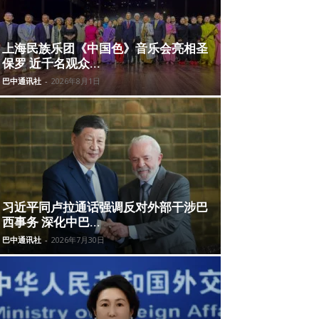
上海民族乐团《中国色》音乐会亮相圣
保罗 近千名观众...
巴中通讯社
-
2026年8月1日
习近平同卢拉通话强调反对外部干涉巴
西事务 深化中巴...
巴中通讯社
-
2026年7月30日