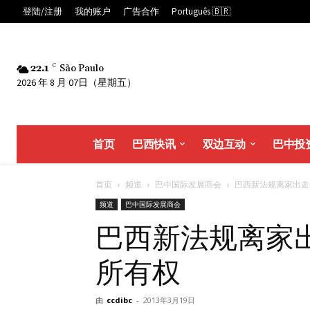
登陆/注册
我的账户
广告合作
Português 🇧🇷
22.1
C
São Paulo
2026 年 8 月 07日（星期五）
首页
巴西快讯
双边互动
巴中投
首页
频道
巴中国际发展商会
巴西新法规离家出走过
频道
巴中国际发展商会
巴西新法规离家
所有权
由
ccdibc
-
2013年3月19日