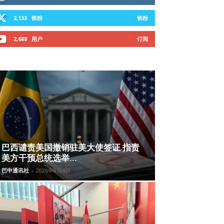
2,133
铁粉
铁粉
2,688
用户
订阅
巴西谴责美国撤销驻美大使签证 指责
美方干预总统选举...
巴中通讯社
-
2026年8月4日