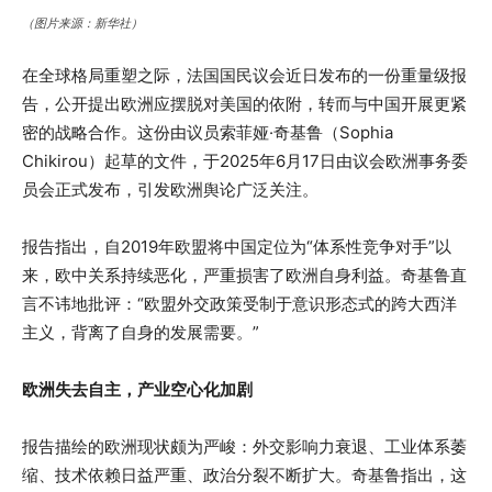
（图片来源：新华社）
在全球格局重塑之际，法国国民议会近日发布的一份重量级报
告，公开提出欧洲应摆脱对美国的依附，转而与中国开展更紧
密的战略合作。这份由议员索菲娅·奇基鲁（Sophia
Chikirou）起草的文件，于2025年6月17日由议会欧洲事务委
员会正式发布，引发欧洲舆论广泛关注。
报告指出，自2019年欧盟将中国定位为“体系性竞争对手”以
来，欧中关系持续恶化，严重损害了欧洲自身利益。奇基鲁直
言不讳地批评：“欧盟外交政策受制于意识形态式的跨大西洋
主义，背离了自身的发展需要。”
欧洲失去自主，产业空心化加剧
报告描绘的欧洲现状颇为严峻：外交影响力衰退、工业体系萎
缩、技术依赖日益严重、政治分裂不断扩大。奇基鲁指出，这