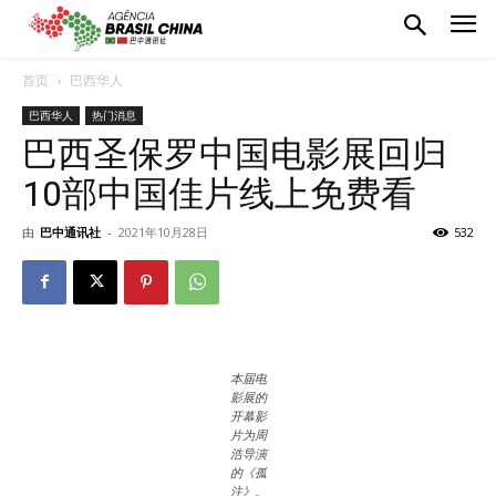
首页
巴西华人
巴西华人
热门消息
巴西圣保罗中国电影展回归
10部中国佳片线上免费看
由
巴中通讯社
-
2021年10月28日
532
本届电
影展的
开幕影
片为周
浩导演
的《孤
注》。