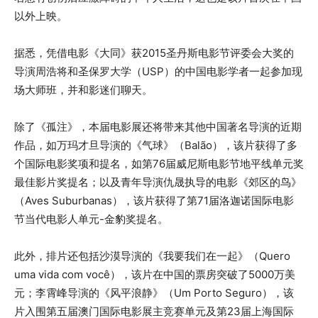
以外上映。
据悉，凭借电影《大同》获2015圣丹斯电影节评委会大奖的
导演周浩将和圣保罗大学（USP）的中国电影学者一起参加现
场大师班，并和影迷们聊天。
除了《孤注》，本届电影展还将带来其他中国著名导演的近期
作品，如万玛才旦导演的《气球》（Balão），该片获得了多
个国际电影奖项和提名，如第76届威尼斯电影节地平线单元奖
最佳影片奖提名；以及青年导演仇晟执导的电影《郊区的鸟》
（Aves Suburbanas），该片获得了第71届洛迦诺国际电影
节当代电影人单元-金豹奖提名。
此外，排片还包括沙漠导演的《我要我们在一起》（Quero
uma vida com você），该片在中国的票房突破了5000万美
元；李霄峰导演的《风平浪静》（Um Porto Seguro），该
片入围第五届澳门国际电影展主竞赛单元及第23届上海国际