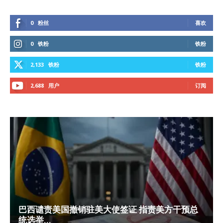
0
粉丝
喜欢
0
铁粉
铁粉
2,133
铁粉
铁粉
2,688
用户
订阅
巴西谴责美国撤销驻美大使签证 指责美方干预总
统选举...