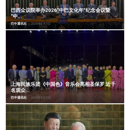
巴西众议院举办2026“中巴文化年”纪念会议暨
“中...
巴中通讯社
-
2026年8月3日
上海民族乐团《中国色》音乐会亮相圣保罗 近千
名观众...
巴中通讯社
-
2026年8月1日