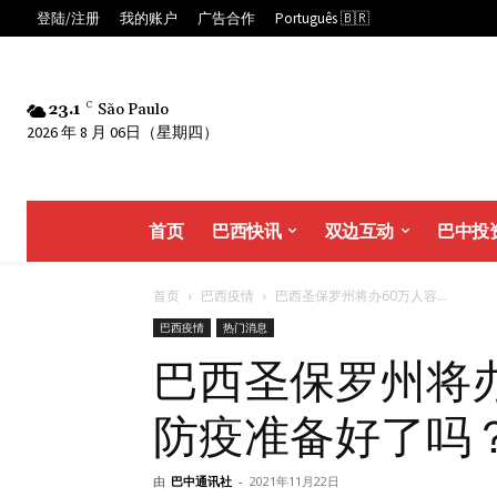
登陆/注册
我的账户
广告合作
Português 🇧🇷
23.1
C
São Paulo
2026 年 8 月 06日（星期四）
首页
巴西快讯
双边互动
巴中投
首页
巴西疫情
巴西圣保罗州将办60万人容...
巴西疫情
热门消息
巴西圣保罗州将
防疫准备好了吗
由
巴中通讯社
-
2021年11月22日