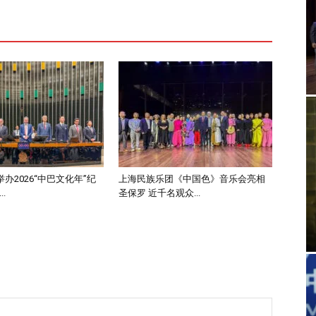
办2026“中巴文化年”纪
上海民族乐团《中国色》音乐会亮相
.
圣保罗 近千名观众...