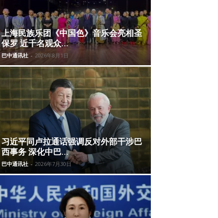
上海民族乐团《中国色》音乐会亮相圣
保罗 近千名观众...
巴中通讯社
-
2026年8月1日
习近平同卢拉通话强调反对外部干涉巴
西事务 深化中巴...
巴中通讯社
-
2026年7月30日