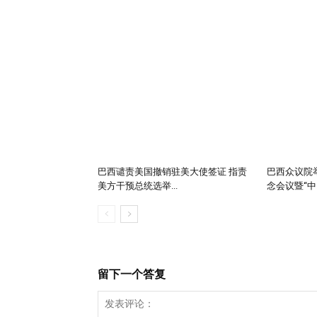
巴西谴责美国撤销驻美大使签证 指责
巴西众议院举
美方干预总统选举...
念会议暨“中..
留下一个答复