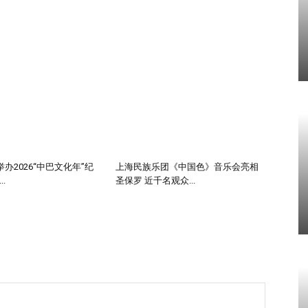
办2026“中巴文化年”纪
上海民族乐团《中国色》音乐会亮相
.
圣保罗 近千名观众...