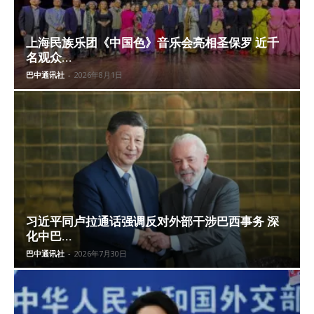
上海民族乐团《中国色》音乐会亮相圣保罗 近千
名观众...
巴中通讯社
-
2026年8月1日
习近平同卢拉通话强调反对外部干涉巴西事务 深
化中巴...
巴中通讯社
-
2026年7月30日