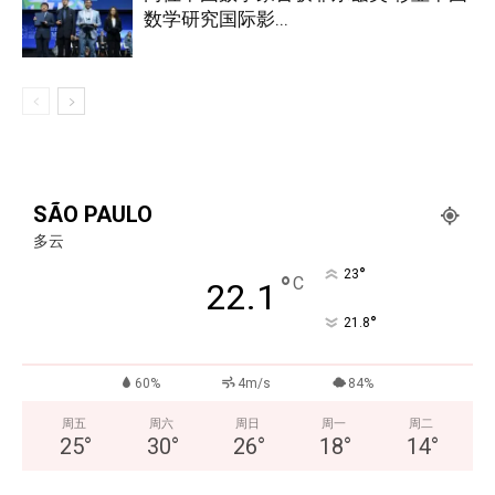
数学研究国际影...
SÃO PAULO
多云
°
23
°
C
22.1
°
21.8
60%
4m/s
84%
周五
周六
周日
周一
周二
25
°
30
°
26
°
18
°
14
°