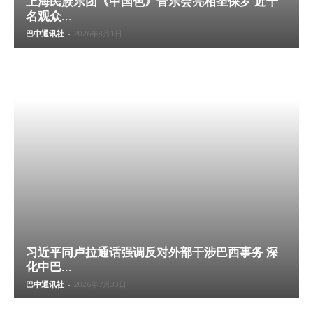
上海民族乐团《中国色》音乐会亮相圣保罗 近千
名观众...
巴中通讯社
-
2026年8月1日
习近平同卢拉通话强调反对外部干涉巴西事务 深
化中巴...
巴中通讯社
-
2026年7月30日