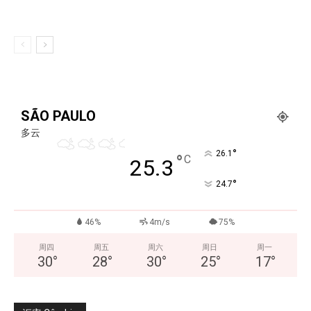
SÃO PAULO
多云
°
26.1
°
C
25.3
°
24.7
46%
4m/s
75%
周四
周五
周六
周日
周一
30
°
28
°
30
°
25
°
17
°