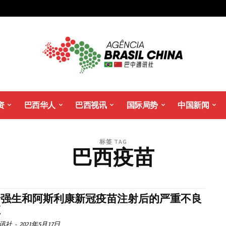
资
巴西华人
巴西视讯
国际局势
中国新闻
标签 TAG
巴西疫苗
于强生和阿斯利康新冠疫苗注射后的严重不良
应
讯社
-
2021年5月17日