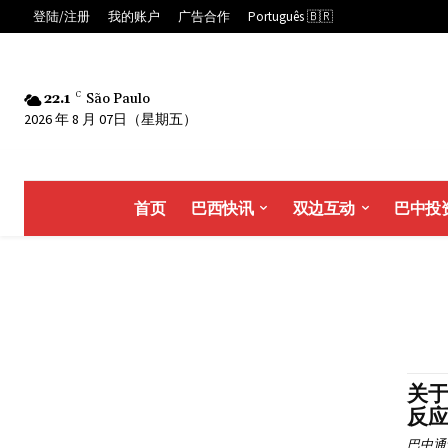
登陆/注册
我的账户
广告合作
Português 🇧🇷
22.1
C
São Paulo
2026 年 8 月 07日（星期五）
首页
巴西快讯
双边互动
巴中投
关
反
巴中通