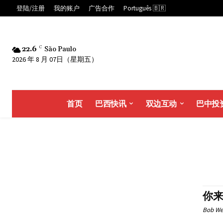
登陆/注册
我的账户
广告合作
Português 🇧🇷
22.6
C
São Paulo
2026 年 8 月 07日（星期五）
首页
巴西快讯
双边互动
巴中投
你
Bob We