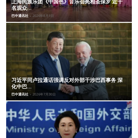
上海民族乐团《中国色》音乐会亮相圣保罗 近千
名观众...
巴中通讯社
-
2026年8月1日
习近平同卢拉通话强调反对外部干涉巴西事务 深
化中巴...
巴中通讯社
-
2026年7月30日