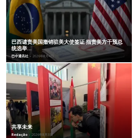
巴西谴责美国撤销驻美大使签证 指责美方干预总
统选举...
巴中通讯社
-
2026年8月4日
共享未来
Redação
-
2026年8月3日