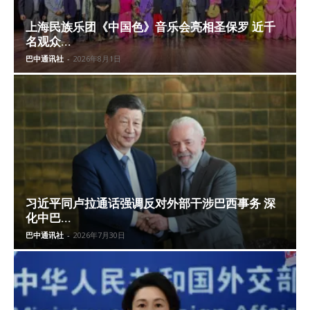
上海民族乐团《中国色》音乐会亮相圣保罗 近千
名观众...
巴中通讯社
-
2026年8月1日
习近平同卢拉通话强调反对外部干涉巴西事务 深
化中巴...
巴中通讯社
-
2026年7月30日