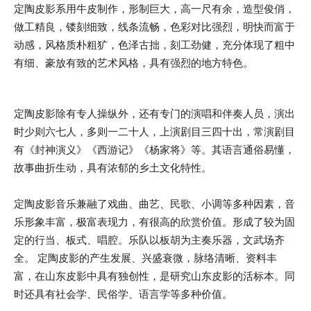
定陶皮影系用牛皮制作，形制巨大，高一尺有余，造型俊俏，
做工精良，镂刻细致，线条流畅，色彩对比强烈，明快而富于
动感，风格质朴粗犷，色泽古拙，刻工劲健，充分体现了粗中
有细、豪放有致的艺术风格，具有强烈的地方特色。
定陶皮影除有专人操纵外，还有专门的演唱和伴奏人员，演出
时少则六七人，多则一二十人，上演剧目三四十出，常演剧目
有《封神演义》《西游记》《杨家将》等。其语言通俗易懂，
故事曲折生动，具有浓郁的乡土文化特性。
定陶皮影音乐兼融了戏曲、曲艺、民歌、小调等多种因素，音
乐形象丰富，极富表现力，有很高的欣赏价值。形成了较为固
定的行当、板式、唱腔。乐队以板胡为主奏乐器，文武场齐
全。 定陶皮影的产生发展、兴盛衰微，脉络清晰、资料丰
富，在山东皮影中具有独创性，是研究山东皮影的活标本。同
时还具有社会学、民俗学、语言学等多种价值。