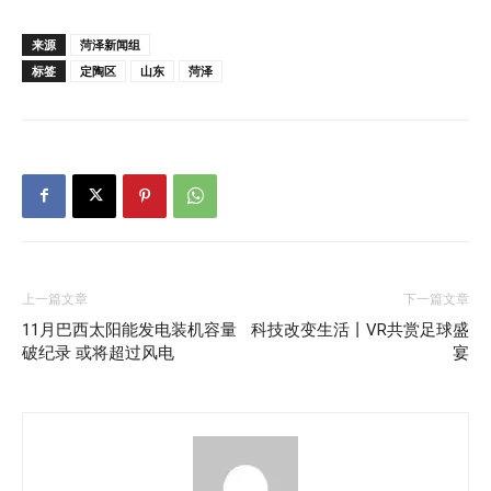
来源
菏泽新闻组
标签
定陶区
山东
菏泽
上一篇文章
下一篇文章
11月巴西太阳能发电装机容量
科技改变生活丨VR共赏足球盛
破纪录 或将超过风电
宴