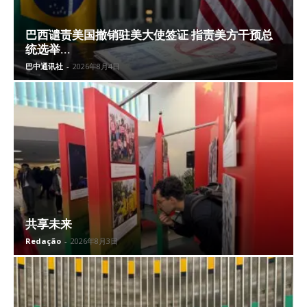
巴西谴责美国撤销驻美大使签证 指责美方干预总
统选举...
巴中通讯社
-
2026年8月4日
共享未来
Redação
-
2026年8月3日