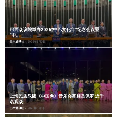
巴西众议院举办2026“中巴文化年”纪念会议暨
“中...
巴中通讯社
-
2026年8月3日
上海民族乐团《中国色》音乐会亮相圣保罗 近千
名观众...
巴中通讯社
-
2026年8月1日