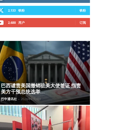
2,133
铁粉
铁粉
2,688
用户
订阅
巴西谴责美国撤销驻美大使签证 指责
美方干预总统选举...
巴中通讯社
-
2026年8月4日