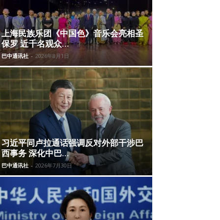
上海民族乐团《中国色》音乐会亮相圣
保罗 近千名观众...
巴中通讯社
-
2026年8月1日
习近平同卢拉通话强调反对外部干涉巴
西事务 深化中巴...
巴中通讯社
-
2026年7月30日