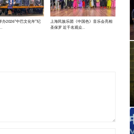
办2026“中巴文化年”纪
上海民族乐团《中国色》音乐会亮相
.
圣保罗 近千名观众...