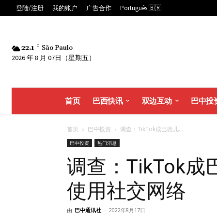
登陆/注册
我的账户
广告合作
Português 🇧🇷
22.1
C
São Paulo
2026 年 8 月 07日（星期五）
首页
巴西快讯
双边互动
巴中投
首页
巴中投资
调查：TikTok成巴西儿...
巴中投资
热门消息
调查：TikTo
使用社交网络
由
巴中通讯社
-
2022年8月17日