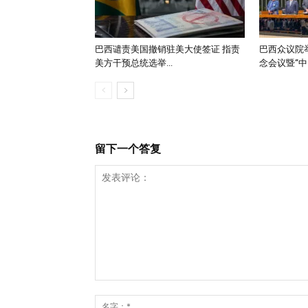
巴西谴责美国撤销驻美大使签证 指责
巴西众议院举
美方干预总统选举...
念会议暨“中..
留下一个答复