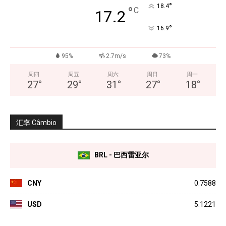
°
18.4
°
C
17.2
°
16.9
95%
2.7m/s
73%
周四
周五
周六
周日
周一
27
°
29
°
31
°
27
°
18
°
汇率 Câmbio
BRL - 巴西雷亚尔
CNY
0.7588
USD
5.1221