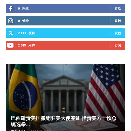
0
粉丝
喜欢
0
铁粉
铁粉
2,133
铁粉
铁粉
2,688
用户
订阅
巴西谴责美国撤销驻美大使签证 指责美方干预总
统选举...