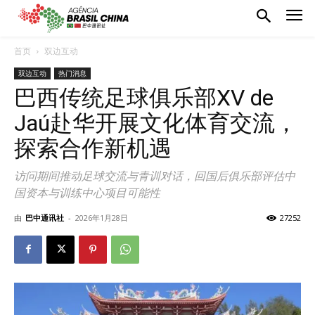
首页
双边互动
双边互动
热门消息
巴西传统足球俱乐部XV de
Jaú赴华开展文化体育交流，
探索合作新机遇
访问期间推动足球交流与青训对话，回国后俱乐部评估中
国资本与训练中心项目可能性
由
巴中通讯社
-
2026年1月28日
27252