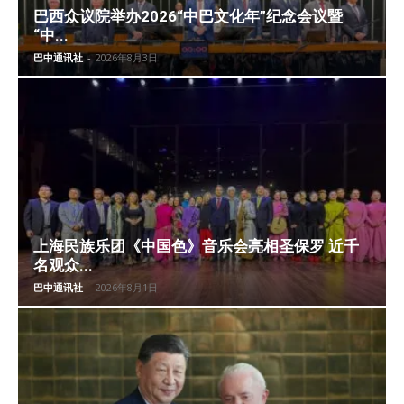
巴西众议院举办2026“中巴文化年”纪念会议暨
“中...
巴中通讯社
-
2026年8月3日
上海民族乐团《中国色》音乐会亮相圣保罗 近千
名观众...
巴中通讯社
-
2026年8月1日