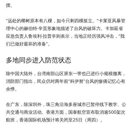
摆。
“远处的椰树原本有八棵，如今只剩四棵挺立。”卡莱亚风暴管
理中心的赫伯特·辛贡形象地描述了台风的破坏力。卡加延省
应急负责人鲁埃利·拉普辛则表示，当地正经历强风冲击，“我
们已做好最坏的准备”。
多地同步进入防范状态
除中国大陆外，台湾南部山区屏东一带也已进行小规模撤离，
消防部门指出，民众仍对两年前“科伊努”台风的惨痛记忆心有
余悸。
在广东，除深圳外，珠三角沿海多座城市已暂停线下教学、公
共交通与商业活动。香港方面，国泰航空宣布取消逾500架次
航班，香港国际机场预计将关闭至25日（周四）。