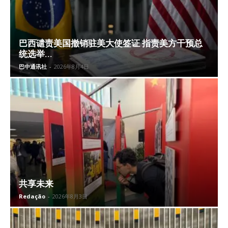
巴西谴责美国撤销驻美大使签证 指责美方干预总
统选举...
巴中通讯社
-
2026年8月4日
共享未来
Redação
-
2026年8月3日