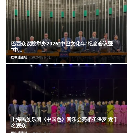
巴西众议院举办2026“中巴文化年”纪念会议暨
“中...
巴中通讯社
-
2026年8月3日
上海民族乐团《中国色》音乐会亮相圣保罗 近千
名观众...
巴中通讯社
-
2026年8月1日