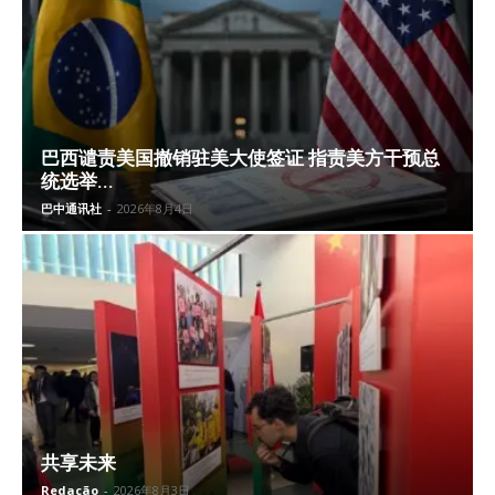
巴西谴责美国撤销驻美大使签证 指责美方干预总
统选举...
巴中通讯社
-
2026年8月4日
共享未来
Redação
-
2026年8月3日