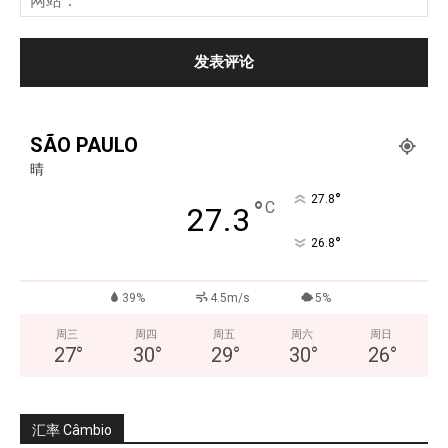
SÃO PAULO
晴
°
27.8
°
C
27.3
°
26.8
39%
4.5m/s
5%
周三
周四
周五
周六
周日
27
°
30
°
29
°
30
°
26
°
汇率 Câmbio