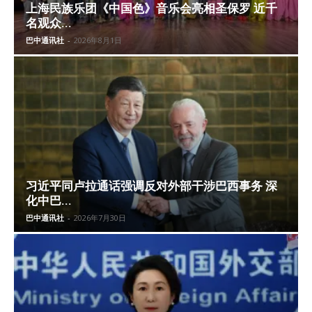
上海民族乐团《中国色》音乐会亮相圣保罗 近千
名观众...
巴中通讯社
-
2026年8月1日
习近平同卢拉通话强调反对外部干涉巴西事务 深
化中巴...
巴中通讯社
-
2026年7月30日