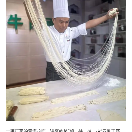
一碗正宗的青海拉面，讲究的是“和、揉、抻、拉”四道工序。