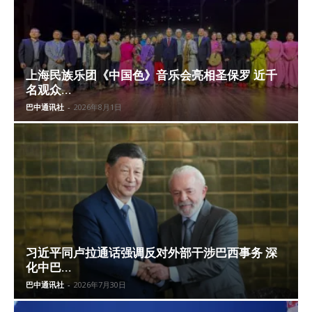
上海民族乐团《中国色》音乐会亮相圣保罗 近千
名观众...
巴中通讯社
-
2026年8月1日
习近平同卢拉通话强调反对外部干涉巴西事务 深
化中巴...
巴中通讯社
-
2026年7月30日