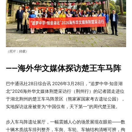
（照片：转载）
——海外华文媒体探访楚王车马阵
巴中通讯社28日综合讯 2026年3月28日，“追梦中华·知音湖
北”2026海外华文媒体荆楚采访行（荆州行）的记者团走进位
于湖北荆州的楚王车马阵景区（熊家冢国家考古遗址公园），
实地探访这座被誉为“中国仅有，天下第一”的周代楚王陵。
步入车马阵遗址展厅，一幅震撼人心的场景展现在眼前——数
十辆木质战车排列整齐，车舆、车轮、车轴结构清晰可辨，殉