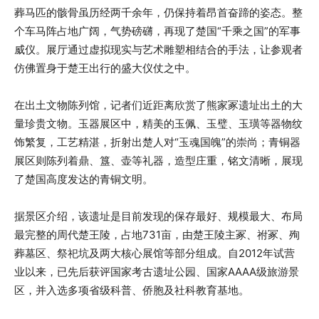
葬马匹的骸骨虽历经两千余年，仍保持着昂首奋蹄的姿态。整
个车马阵占地广阔，气势磅礴，再现了楚国“千乘之国”的军事
威仪。展厅通过虚拟现实与艺术雕塑相结合的手法，让参观者
仿佛置身于楚王出行的盛大仪仗之中。
在出土文物陈列馆，记者们近距离欣赏了熊家冢遗址出土的大
量珍贵文物。玉器展区中，精美的玉佩、玉璧、玉璜等器物纹
饰繁复，工艺精湛，折射出楚人对“玉魂国魄”的崇尚；青铜器
展区则陈列着鼎、簋、壶等礼器，造型庄重，铭文清晰，展现
了楚国高度发达的青铜文明。
据景区介绍，该遗址是目前发现的保存最好、规模最大、布局
最完整的周代楚王陵，占地731亩，由楚王陵主冢、祔冢、殉
葬墓区、祭祀坑及两大核心展馆等部分组成。自2012年试营
业以来，已先后获评国家考古遗址公园、国家AAAA级旅游景
区，并入选多项省级科普、侨胞及社科教育基地。