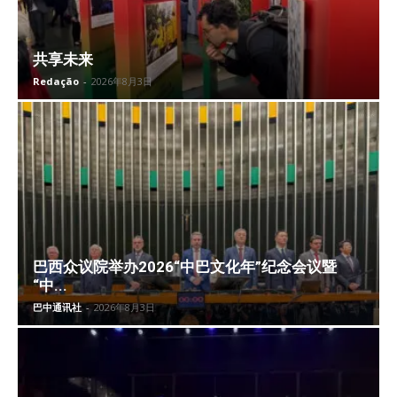
共享未来
Redação
-
2026年8月3日
巴西众议院举办2026“中巴文化年”纪念会议暨
“中...
巴中通讯社
-
2026年8月3日