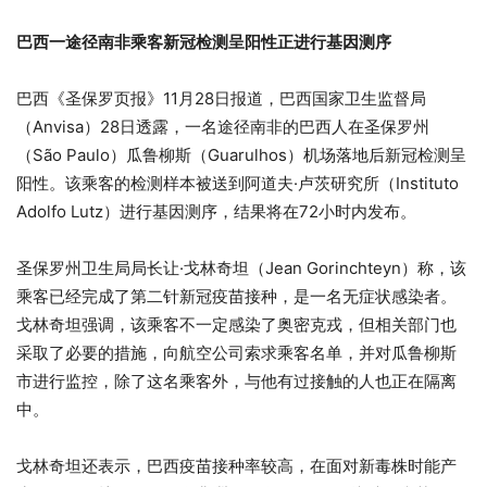
巴西一途径南非乘客新冠检测呈阳性正进行基因测序
巴西《圣保罗页报》11月28日报道，巴西国家卫生监督局
（Anvisa）28日透露，一名途径南非的巴西人在圣保罗州
（São Paulo）瓜鲁柳斯（Guarulhos）机场落地后新冠检测呈
阳性。该乘客的检测样本被送到阿道夫·卢茨研究所（Instituto
Adolfo Lutz）进行基因测序，结果将在72小时内发布。
圣保罗州卫生局局长让·戈林奇坦（Jean Gorinchteyn）称，该
乘客已经完成了第二针新冠疫苗接种，是一名无症状感染者。
戈林奇坦强调，该乘客不一定感染了奥密克戎，但相关部门也
采取了必要的措施，向航空公司索求乘客名单，并对瓜鲁柳斯
市进行监控，除了这名乘客外，与他有过接触的人也正在隔离
中。
戈林奇坦还表示，巴西疫苗接种率较高，在面对新毒株时能产