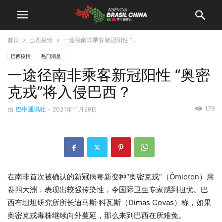
首页
巴西疫情
一途径南非乘客新冠阳性 “...
巴西疫情
热门消息
一途径南非乘客新冠阳性 “奥密
克戎”将入侵巴西？
179
由
巴中通讯社
-
2021年11月29日
在南非首次被确认的新冠病毒新变种“奥密克戎”（Ômicron）席
卷四大洲，表现出较强传染性，令国际卫生专家感到担忧。巴
西布坦坦研究所所长迪马斯·科瓦斯（Dimas Covas）称，如果
奥密克戎毒株继续向外蔓延，那么来到巴西在所难免。