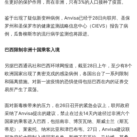
生更好的保护作用，而在非洲，只有3%的人口接种了疫苗。
鉴于出现了疑似新变种病例，Anvisa已经于28日向联邦、圣保
罗州和圣保罗市的健康监测战略信息中心（CIEVS）报告了病
例，瓜鲁柳斯市的流行病学监测也将跟进。
巴西限制非洲十国乘客入境
另据巴西通讯社和巴西环球网报道，截至28日上午，至少有8个
欧洲国家出现了奥密克戎的感染病例，各国出台了一系列限制
和隔离措施。对新一波疫情的恐惧使得包括巴西在内的证券交
易所产生了震荡。
面对新毒株带来的压力，在26日召开的紧急会议上，联邦政府
采纳了Anvisa提出的建议，禁止在过去14天内途径过非洲六个
国家的乘客进入巴西，包括南非、博茨瓦纳、斯威士兰（斯瓦
蒂尼）、莱索托、纳米比亚和津巴布韦。27日，Anvisa建议联