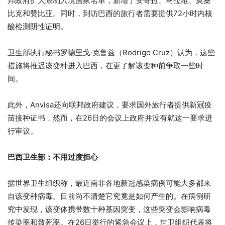
邦政府扩大限制入境国家名单，新增了安哥拉、马拉维、莫桑
比克和赞比亚。同时，到访巴西的旅行者需要提供72小时内核
酸检测阴性证明。
卫生部执行秘书罗德里戈·克鲁兹（Rodrigo Cruz）认为，这些
措施将推迟该变种进入巴西，在更了解该变种前争取一些时
间。
此外，Anvisa还向联邦政府建议，要求国外旅行者提供新冠疫
苗接种证书，然而，在26日的会议上政府并没有就这一要求进
行审议。
巴西卫生部：不用过度担心
据世界卫生组织称，最近南非各地新冠感染病例可能大多都来
自该变种病毒。目前尚不清楚它究竟是如何产生的。在病例研
究中发现，该变体携带数十种基因突变，这些突变会影响病毒
传染率和致死率。在26日举行的紧急会议上，世卫组织代表将