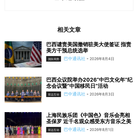
相关文章
巴西谴责美国撤销驻美大使签证 指责
美方干预总统选举
巴中通讯社
-
2026年8月4日
国际局势
巴西众议院举办2026“中巴文化年”纪
念会议暨“中国移民日”活动
巴中通讯社
-
2026年8月3日
双边互动
上海民族乐团《中国色》音乐会亮相
圣保罗 近千名观众感受东方音乐之美
巴中通讯社
-
2026年8月1日
双边互动