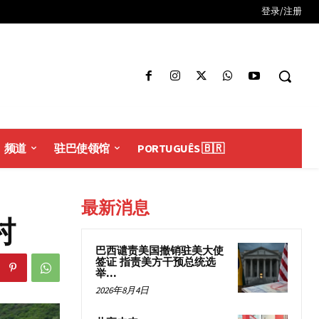
登录/注册
频道
驻巴使领馆
PORTUGUÊS 🇧🇷
最新消息
沟村
巴西谴责美国撤销驻美大使
签证 指责美方干预总统选
举...
2026年8月4日