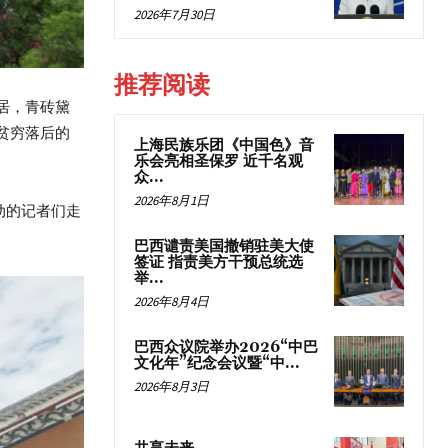
2026年7月30日
推荐阅读
居，青砖黛
贫穷落后的
上海民族乐团《中国色》音
乐会亮相圣保罗 近千名观
众...
2026年8月1日
动的记者们走
巴西谴责美国撤销驻美大使
签证 指责美方干预总统选
举...
2026年8月4日
巴西众议院举办2026“中巴
文化年”纪念会议暨“中...
2026年8月3日