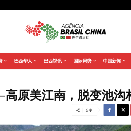
资
巴西华人
巴西视讯
国际局势
中国新闻
—高原美江南，脱变池
分享