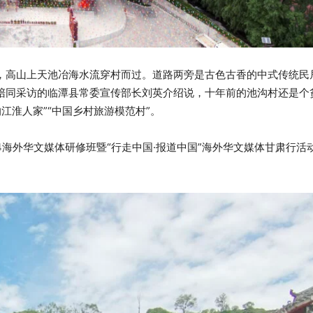
抱，高山上天池冶海水流穿村而过。道路两旁是古色古香的中式传统民
。陪同采访的临潭县常委宣传部长刘英介绍说，十年前的池沟村还是个
江淮人家”“中国乡村旅游模范村”。
4海外华文媒体研修班暨“行走中国·报道中国”海外华文媒体甘肃行活