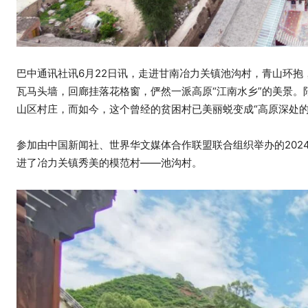
巴中通讯社讯6月22日讯，走进甘南冶力关镇池沟村，青山环
瓦马头墙，回廊挂落花格窗，俨然一派高原“江南水乡”的美景
山区村庄，而如今，这个曾经的贫困村已美丽蜕变成“高原深处的
参加由中国新闻社、世界华文媒体合作联盟联合组织举办的202
进了冶力关镇秀美的模范村——池沟村。