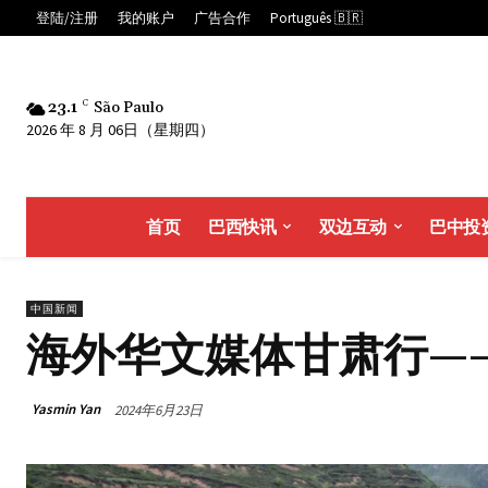
登陆/注册
我的账户
广告合作
Português 🇧🇷
23.1
C
São Paulo
2026 年 8 月 06日（星期四）
首页
巴西快讯
双边互动
巴中投
中国新闻
海外华文媒体甘肃行—
Yasmin Yan
2024年6月23日