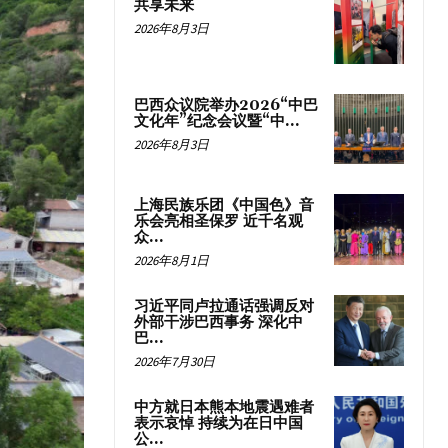
共享未来
2026年8月3日
巴西众议院举办2026“中巴
文化年”纪念会议暨“中...
2026年8月3日
上海民族乐团《中国色》音
乐会亮相圣保罗 近千名观
众...
2026年8月1日
习近平同卢拉通话强调反对
外部干涉巴西事务 深化中
巴...
2026年7月30日
中方就日本熊本地震遇难者
表示哀悼 持续为在日中国
公...