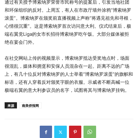
通过有关授予博索纳罗荣誉市民称号的提案后，引发当地社团
和环保组织的反对。上周五，有人在市政厅墙外涂鸦“博索纳罗
滚蛋”。博索纳罗在颁奖前直播视频上声称“将遇见祖先和寻根，
心情很沉重”。这是博索纳罗首次访问意大利。仪式结束后，极
端右翼党Liga的女市长招待博索纳罗吃午饭。大部分媒体被拒
绝在宴会门外。
在社交网站上传的视频显示，博索纳罗抵达受奖地点时，场面
很混乱，媒体和拥趸和安保人员混杂在一起。距离不远的广场
上，有几十位反对博索纳罗的人士举着“博索纳罗滚蛋”的旗帜和
标语，还有人穿着反对颁奖字眼的衣服。示威者不断高喊一位
极端右翼的意大利参议员的名字，试图将其与博索纳罗挂钩。
来源
南美侨报网