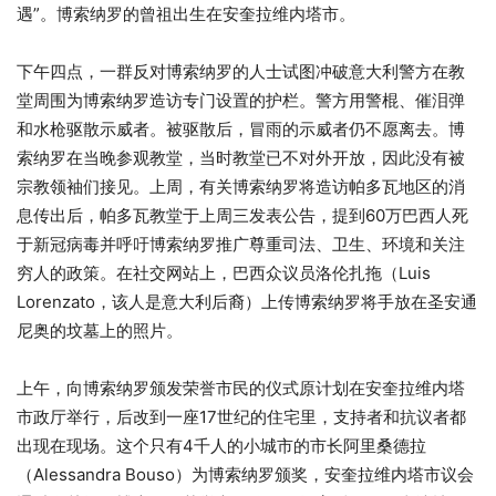
遇”。博索纳罗的曾祖出生在安奎拉维内塔市。
下午四点，一群反对博索纳罗的人士试图冲破意大利警方在教
堂周围为博索纳罗造访专门设置的护栏。警方用警棍、催泪弹
和水枪驱散示威者。被驱散后，冒雨的示威者仍不愿离去。博
索纳罗在当晚参观教堂，当时教堂已不对外开放，因此没有被
宗教领袖们接见。上周，有关博索纳罗将造访帕多瓦地区的消
息传出后，帕多瓦教堂于上周三发表公告，提到60万巴西人死
于新冠病毒并呼吁博索纳罗推广尊重司法、卫生、环境和关注
穷人的政策。在社交网站上，巴西众议员洛伦扎拖（Luis
Lorenzato，该人是意大利后裔）上传博索纳罗将手放在圣安通
尼奥的坟墓上的照片。
上午，向博索纳罗颁发荣誉市民的仪式原计划在安奎拉维内塔
市政厅举行，后改到一座17世纪的住宅里，支持者和抗议者都
出现在现场。这个只有4千人的小城市的市长阿里桑德拉
（Alessandra Bouso）为博索纳罗颁奖，安奎拉维内塔市议会