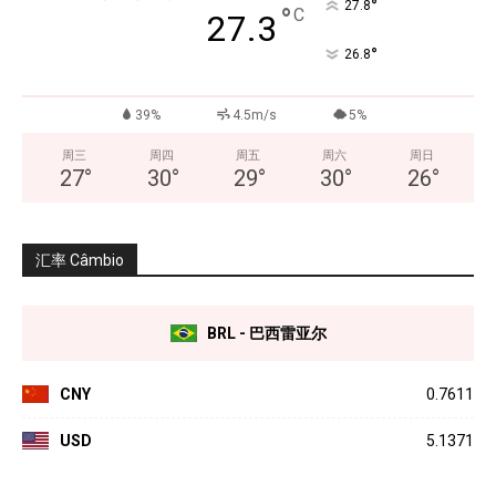
°
27.8
°
C
27.3
°
26.8
39%
4.5m/s
5%
周三
周四
周五
周六
周日
27
°
30
°
29
°
30
°
26
°
汇率 Câmbio
BRL - 巴西雷亚尔
CNY
0.7611
USD
5.1371