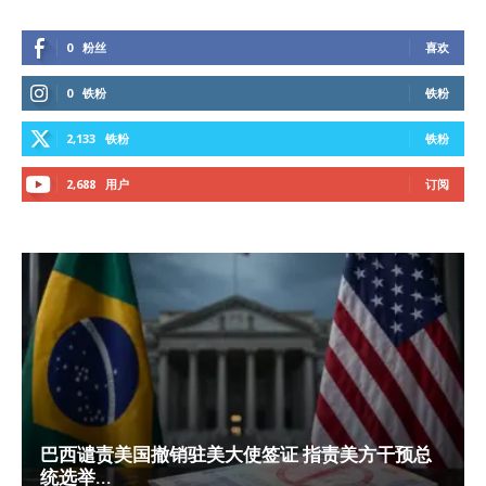
0
粉丝
喜欢
0
铁粉
铁粉
2,133
铁粉
铁粉
2,688
用户
订阅
巴西谴责美国撤销驻美大使签证 指责美方干预总
统选举...