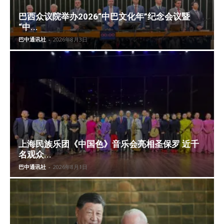
巴西众议院举办2026“中巴文化年”纪念会议暨
“中...
巴中通讯社
-
2026年8月3日
上海民族乐团《中国色》音乐会亮相圣保罗 近千
名观众...
巴中通讯社
-
2026年8月1日