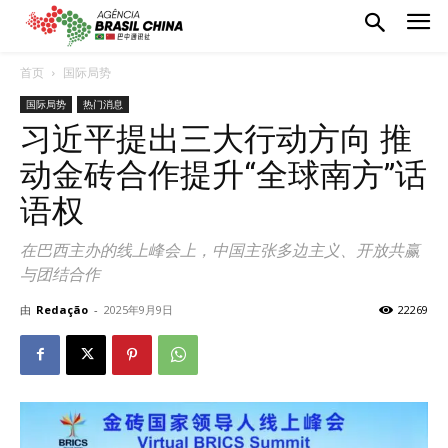
首页
国际局势
国际局势
热门消息
习近平提出三大行动方向 推
动金砖合作提升“全球南方”话
语权
在巴西主办的线上峰会上，中国主张多边主义、开放共赢
与团结合作
由
Redação
-
2025年9月9日
22269