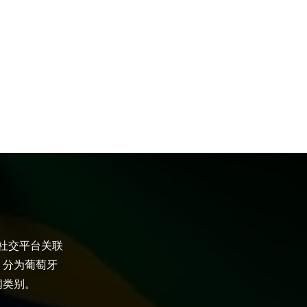
大社交平台关联
，分为葡萄牙
闻类别。