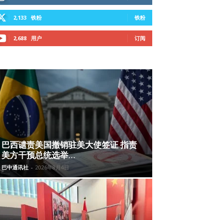
2,133
铁粉
铁粉
2,688
用户
订阅
巴西谴责美国撤销驻美大使签证 指责
美方干预总统选举...
巴中通讯社
-
2026年8月4日