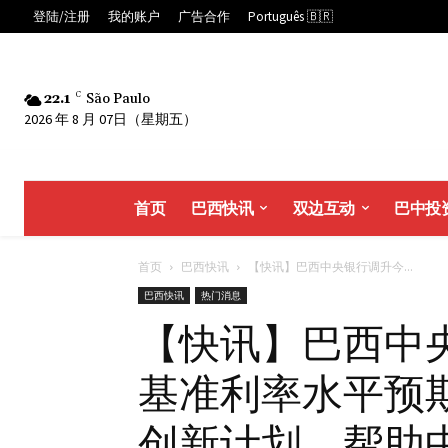
登陆/注册
我的账户
广告合作
Português 🇧🇷
22.1
C
São Paulo
2026 年 8 月 07日（星期五）
首页
巴西快讯
双边互动
巴中投
首页
巴西快讯
【快讯】巴西中央银行调升今...
巴西快讯
热门消息
【快讯】巴西中
基准利率水平预
创新计划，帮助