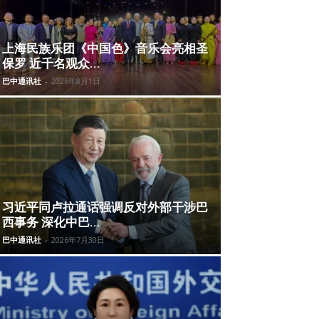
上海民族乐团《中国色》音乐会亮相圣
保罗 近千名观众...
巴中通讯社
-
2026年8月1日
习近平同卢拉通话强调反对外部干涉巴
西事务 深化中巴...
巴中通讯社
-
2026年7月30日