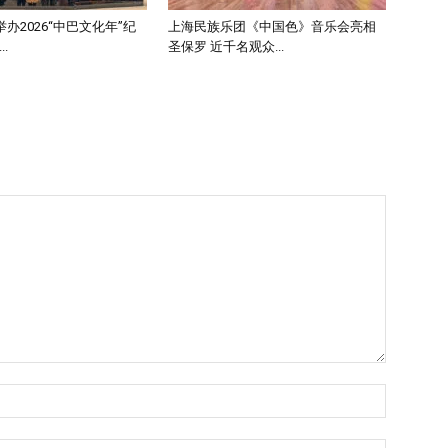
办2026“中巴文化年”纪
上海民族乐团《中国色》音乐会亮相
.
圣保罗 近千名观众...