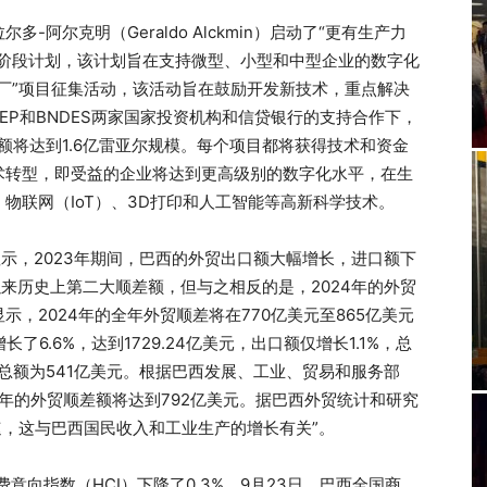
尔多-阿尔克明（Geraldo Alckmin）启动了“更有生产力
o）计划的第三阶段计划，该计划旨在支持微型、小型和中型企业的数字化
厂”项目征集活动，该活动旨在鼓励开发新技术，重点解决
EP和BNDES两家国家投资机构和信贷银行的支持合作下，
额将达到1.6亿雷亚尔规模。每个项目都将获得技术和资金
术转型，即受益的企业将达到更高级别的数字化水平，在生
物联网（IoT）、3D打印和人工智能等高新科学技术。
贸数据显示，2023年期间，巴西的外贸出口额大幅增长，进口额下
年以来历史上第二大顺差额，但与之相反的是，2024年的外贸
，2024年的全年外贸顺差将在770亿美元至865亿美元
6.6%，达到1729.24亿美元，出口额仅增长1.1%，总
差总额为541亿美元。根据巴西发展、工业、贸易和服务部
年全年的外贸顺差额将达到792亿美元。据巴西外贸统计和研究
增长加速，这与巴西国民收入和工业生产的增长有关”。
庭消费意向指数（HCI）下降了0.3%，9月23日，巴西全国商