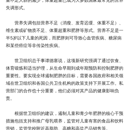
重不足人群的减少，体重超重已成为大多数国家最常见的营养
失调形式。
营养失调包括营养不足（消瘦、发育迟缓、体重不足）、
维生素或矿物质不足、体重超重和肥胖等形式。营养不足是一
半5岁以下儿童的死因，而肥胖则可导致心血管疾病、糖尿病
和某些癌症等非传染性疾病。
世卫组织总干事谭德塞说，这项新研究强调了通过饮食、
体育锻炼和适当护理，从生命早期到成年期预防和控制肥胖的
重要性。要实现全球遏制肥胖的目标，需要各国政府和相关领
域在世卫组织和各国公共卫生机构的政策支持下开展工作。私
营部门的合作也十分重要，他们必须对其产品的健康影响负
责。
根据世卫组织的建议，遏制儿童和青少年肥胖的核心干预
措施包括支持和推广母乳喂养，监管对儿童有害的食品和饮料
营销，监管学校附近高脂肪、高糖和高盐产品销售等。