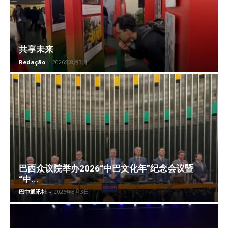
共享未来
Redação
-
2026年8月3日
巴西众议院举办2026“中巴文化年”纪念会议暨
“中...
巴中通讯社
-
2026年8月3日