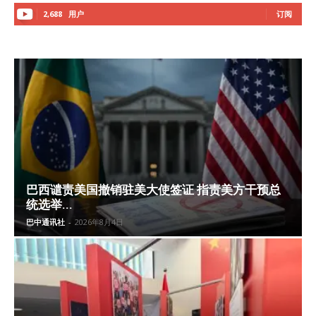
2,688
用户
订阅
巴西谴责美国撤销驻美大使签证 指责美方干预总
统选举...
巴中通讯社
-
2026年8月4日