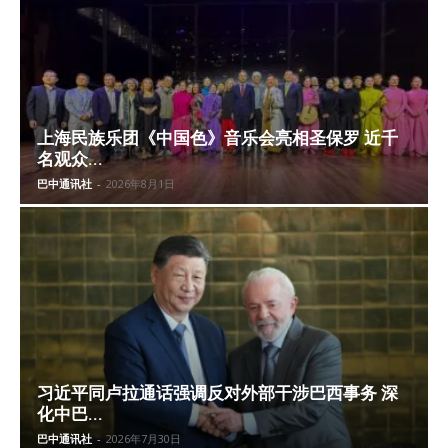
上海民族乐团《中国色》音乐会亮相圣保罗 近千
名观众...
巴中通讯社
-
2026年8月1日
习近平同卢拉通话强调反对外部干涉巴西事务 深
化中巴...
巴中通讯社
-
2026年7月30日