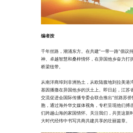
编者按
千年丝路，潮涌东方。在共建“一带一路”倡议
神、卓越智慧和桑梓情怀，在异国他乡奋力打
桥梁纽带。
从南洋商埠到非洲热土，从欧陆腹地到拉美港湾
基因播撒在异国他乡的沃土上。即日起，江苏
交流促进会国际传播专委会联合推出“丝路苏侨情
胞，通过海外华文媒体视角，专栏呈现他们搏
们跨越山海的家国情怀。关注我们，共赏这新时
大时代经纬中书写共商共建共享的壮丽篇章。