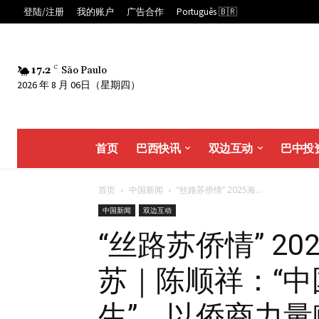
登陆/注册
我的账户
广告合作
Português 🇧🇷
17.2
C
São Paulo
2026 年 8 月 06日（星期四）
首页
巴西快讯
双边互动
巴中投
首页
中国新闻
“丝路苏侨情” 2025海...
中国新闻
双边互动
“丝路苏侨情” 2
苏｜陈顺祥：“中
生”，以侨商力