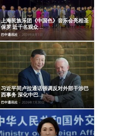
上海民族乐团《中国色》音乐会亮相圣
保罗 近千名观众...
巴中通讯社
-
2026年8月1日
习近平同卢拉通话强调反对外部干涉巴
西事务 深化中巴...
巴中通讯社
-
2026年7月30日