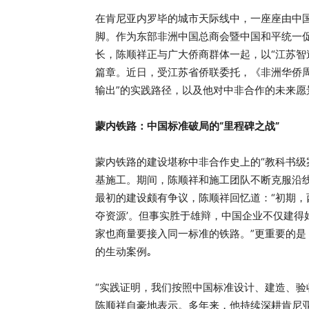
在肯尼亚内罗毕的城市天际线中，一座座由中
脚。作为东部非洲中国总商会暨中国和平统一
长，陈顺祥正与广大侨商群体一起，以“江苏智
篇章。近日，受江苏省侨联委托，《非洲华侨周
输出”的实践路径，以及他对中非合作的未来愿
蒙内铁路：中国标准破局的“里程碑之战”
蒙内铁路的建设堪称中非合作史上的“教科书级
基施工。期间，陈顺祥和施工团队不断克服沿
最初的建设颇有争议，陈顺祥回忆道：“初期，西
夺资源’。但事实胜于雄辩，中国企业不仅建得
家也商量要接入同一标准的铁路。”更重要的
的生动案例｡
“实践证明，我们按照中国标准设计、建造、验
陈顺祥自豪地表示。多年来，他持续深耕肯尼