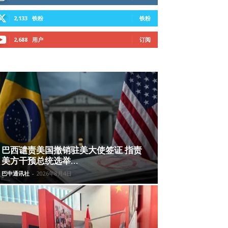
2,133
铁粉
铁粉
2,688
用户
订阅
巴西谴责美国撤销驻美大使签证 指责
美方干预总统选举...
巴中通讯社
-
2026年8月4日