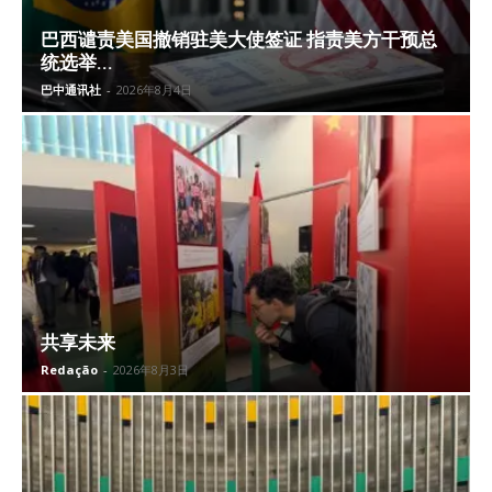
巴西谴责美国撤销驻美大使签证 指责美方干预总
统选举...
巴中通讯社
-
2026年8月4日
共享未来
Redação
-
2026年8月3日