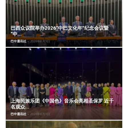
巴西众议院举办2026“中巴文化年”纪念会议暨
“中...
巴中通讯社
-
2026年8月3日
上海民族乐团《中国色》音乐会亮相圣保罗 近千
名观众...
巴中通讯社
-
2026年8月1日