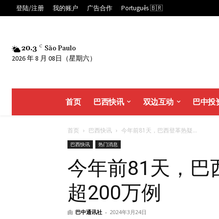
登陆/注册
我的账户
广告合作
Português 🇧🇷
20.3
C
São Paulo
2026 年 8 月 08日（星期六）
首页
巴西快讯
双边互动
巴中投
首页
巴西快讯
今年前81天，巴西登革热疑...
巴西快讯
热门消息
今年前81天，
超200万例
由
巴中通讯社
-
2024年3月24日