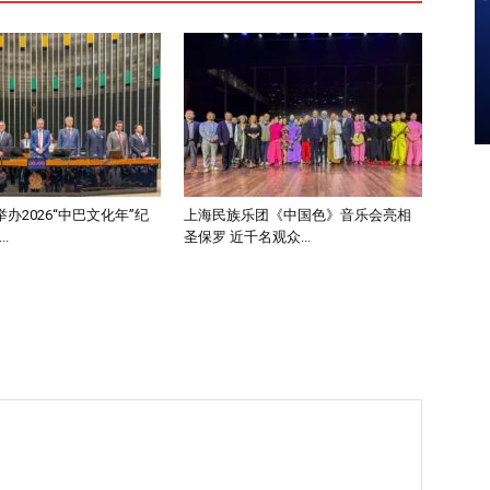
办2026“中巴文化年”纪
上海民族乐团《中国色》音乐会亮相
.
圣保罗 近千名观众...