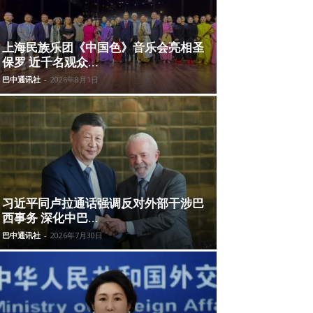
上海民族乐团《中国色》音乐会亮相圣
保罗 近千名观众...
巴中通讯社
-
2026年8月1日
习近平同卢拉通话强调反对外部干涉巴
西事务 深化中巴...
巴中通讯社
-
2026年7月30日