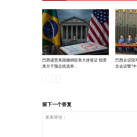
巴西谴责美国撤销驻美大使签证 指责
巴西众议院举
美方干预总统选举...
念会议暨“中..
留下一个答复