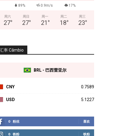
89%
0.9m/s
17%
周六
周日
周一
周二
周三
27
°
27
°
21
°
18
°
23
°
汇率 Câmbio
BRL - 巴西雷亚尔
CNY
0.7589
USD
5.1227
0
粉丝
喜欢
0
铁粉
铁粉