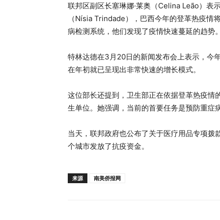
联邦区副区长塞琳娜·莱奥（Celina Leão
（Nísia Trindade），巴西今年的登革热
病检测系统，他们发现了疫情快速蔓延的趋势
特林达德在3月20日的新闻发布会上表示，今
在年初就已呈现出非常快速的增长模式。
这位部长还提到，卫生部正在依据登革热疫情
生单位。她强调，当前的首要任务是预防重症
当天，联邦政府也公布了关于医疗用品专项拨款
个城市发放了抗疫资金。
来源
南美侨报网