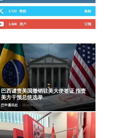
2,133
铁粉
铁粉
2,688
用户
订阅
巴西谴责美国撤销驻美大使签证 指责
美方干预总统选举...
巴中通讯社
-
2026年8月4日