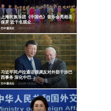
上海民族乐团《中国色》音乐会亮相圣
保罗 近千名观众...
巴中通讯社
-
2026年8月1日
习近平同卢拉通话强调反对外部干涉巴
西事务 深化中巴...
巴中通讯社
-
2026年7月30日