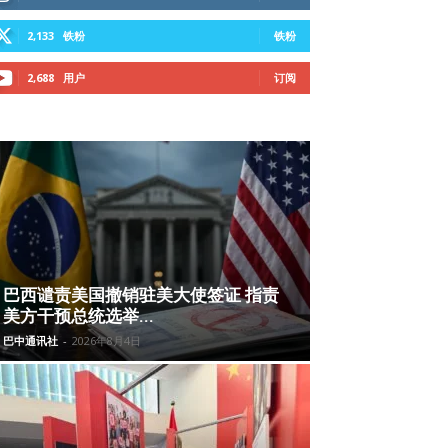
2,133
铁粉
铁粉
2,688
用户
订阅
巴西谴责美国撤销驻美大使签证 指责
美方干预总统选举...
巴中通讯社
-
2026年8月4日