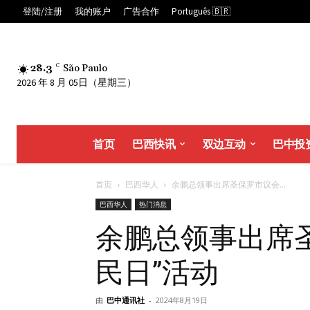
登陆/注册
我的账户
广告合作
Português 🇧🇷
28.3
C
São Paulo
2026 年 8 月 05日（星期三）
首页
巴西快讯
双边互动
巴中投
首页
巴西华人
余鹏总领事出席圣保罗市议会...
巴西华人
热门消息
余鹏总领事出席
民日”活动
由
巴中通讯社
-
2024年8月19日