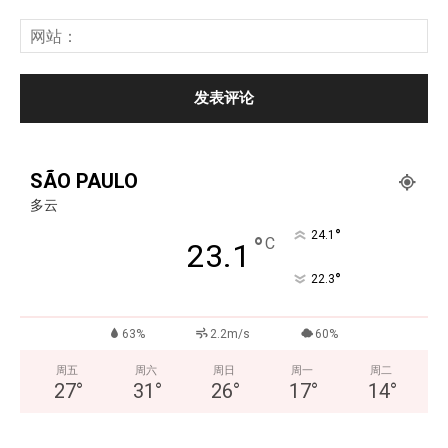
SÃO PAULO
多云
°
24.1
°
C
23.1
°
22.3
63%
2.2m/s
60%
周五
周六
周日
周一
周二
27
°
31
°
26
°
17
°
14
°