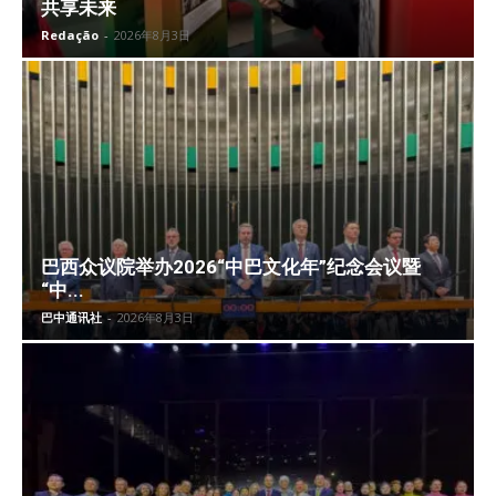
共享未来
Redação
-
2026年8月3日
巴西众议院举办2026“中巴文化年”纪念会议暨
“中...
巴中通讯社
-
2026年8月3日