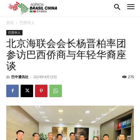
首页
巴西华人
巴西华人
北京海联会会长杨晋柏率团
参访巴西侨商与年轻华裔座
谈
由
巴中通讯社
-
2024年4月12日
275