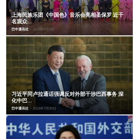
上海民族乐团《中国色》音乐会亮相圣保罗 近千
名观众...
巴中通讯社
-
2026年8月1日
习近平同卢拉通话强调反对外部干涉巴西事务 深
化中巴...
巴中通讯社
-
2026年7月30日