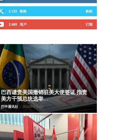
2,133
铁粉
铁粉
2,688
用户
订阅
巴西谴责美国撤销驻美大使签证 指责
美方干预总统选举...
巴中通讯社
-
2026年8月4日