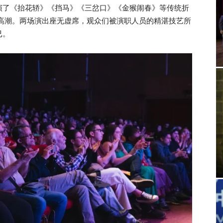
演了《抬花轿》《挡马》《三岔口》《金猴闹春》等传统折
向高潮。两场演出座无虚席，观众们被演职人员的精湛技艺所
已。