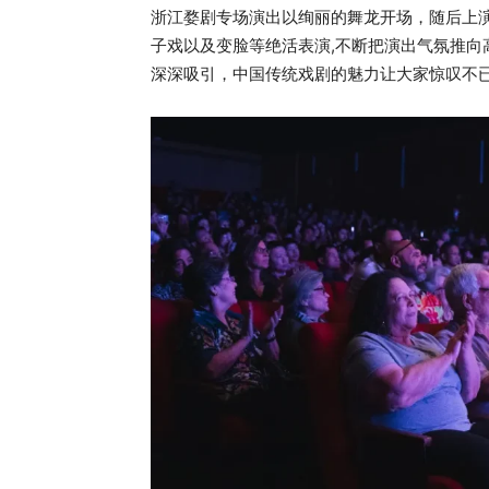
浙江婺剧专场演出以绚丽的舞龙开场，随后上
子戏以及变脸等绝活表演,不断把演出气氛推
深深吸引，中国传统戏剧的魅力让大家惊叹不