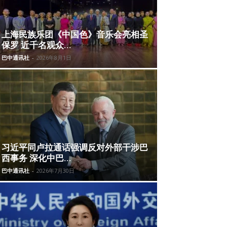
上海民族乐团《中国色》音乐会亮相圣
保罗 近千名观众...
巴中通讯社
-
2026年8月1日
习近平同卢拉通话强调反对外部干涉巴
西事务 深化中巴...
巴中通讯社
-
2026年7月30日