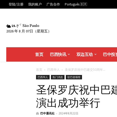
登陆/注册
我的账户
广告合作
Português 🇧🇷
21.7
C
São Paulo
2026 年 8 月 07日（星期五）
首页
巴西快讯
双边互动
巴中投
首页
巴西华人
圣保罗庆祝中巴建交50周年...
巴西华人
热门消息
驻巴使领馆
圣保罗庆祝中巴
演出成功举行
由
巴中通讯社
-
2024年8月22日