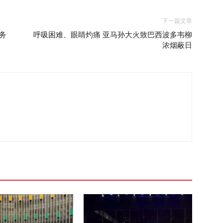
下一篇文章
务
呼吸困难、眼睛灼痛 亚马孙大火致巴西波多韦柳
浓烟蔽日