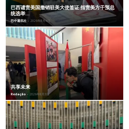
巴西谴责美国撤销驻美大使签证 指责美方干预总
统选举...
巴中通讯社
-
2026年8月4日
共享未来
Redação
-
2026年8月3日