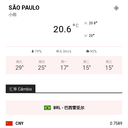
SÃO PAULO
小雨
°
20.8
°
C
20.6
°
20
79%
6.3m/s
95%
周六
周日
周一
周二
周三
29
°
25
°
17
°
15
°
15
°
汇率 Câmbio
BRL - 巴西雷亚尔
CNY
0.7589