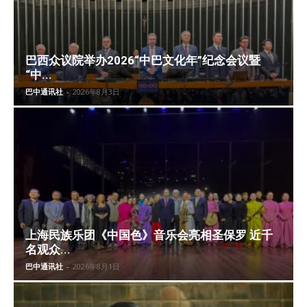
巴西众议院举办2026“中巴文化年”纪念会议暨
“中...
巴中通讯社
-
2026年8月3日
上海民族乐团《中国色》音乐会亮相圣保罗 近千
名观众...
巴中通讯社
-
2026年8月1日