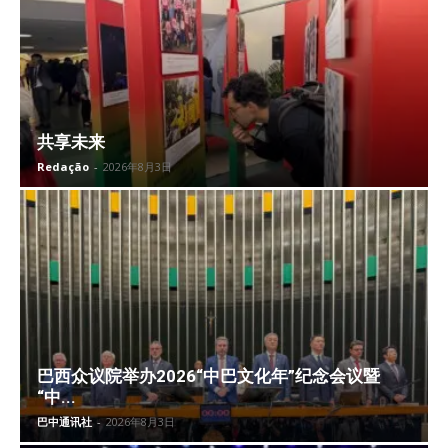
共享未来
Redação
-
2026年8月3日
巴西众议院举办2026“中巴文化年”纪念会议暨
“中...
巴中通讯社
-
2026年8月3日