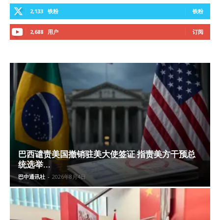
2,133
铁粉
铁粉
2,688
用户
订阅
巴西谴责美国撤销驻美大使签证 指责美方干预总
统选举...
巴中通讯社
-
2026年8月4日