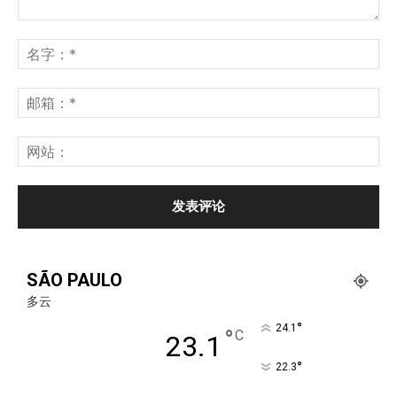
SÃO PAULO
多云
°
24.1
°
C
23.1
°
22.3