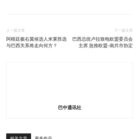
上一篇文章
下一篇文章
阿根廷极右翼候选人米莱胜选
巴西总统卢拉致电欧盟委员会
与巴西关系将走向何方？
主席 急推欧盟-南共市协定
巴中通讯社
相关文章
更多作品