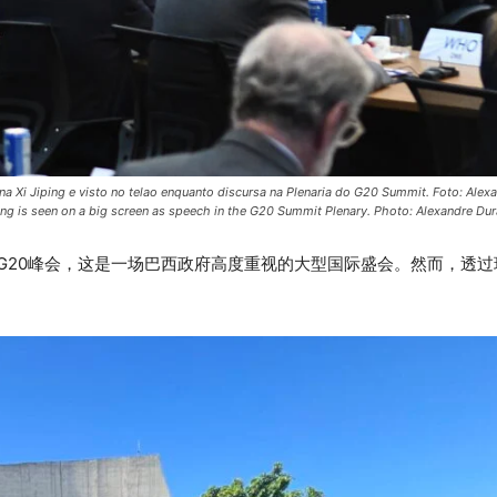
a Xi Jiping e visto no telao enquanto discursa na Plenaria do G20 Summit. Foto: Ale
ing is seen on a big screen as speech in the G20 Summit Plenary. Photo: Alexandre D
G20峰会，这是一场巴西政府高度重视的大型国际盛会。然而，透过