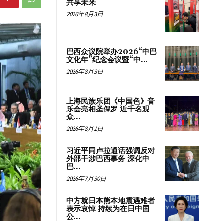
共享未来
2026年8月3日
巴西众议院举办2026“中巴
文化年”纪念会议暨“中...
2026年8月3日
上海民族乐团《中国色》音
乐会亮相圣保罗 近千名观
众...
2026年8月1日
习近平同卢拉通话强调反对
外部干涉巴西事务 深化中
巴...
2026年7月30日
中方就日本熊本地震遇难者
表示哀悼 持续为在日中国
公...