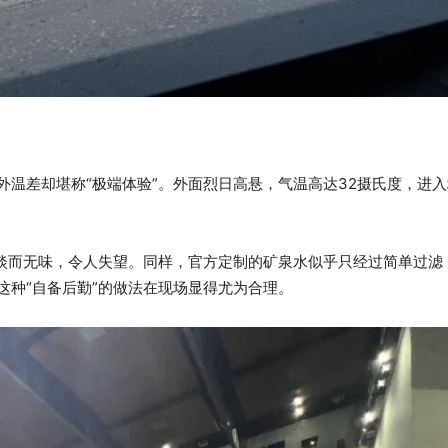
温差却堪称“极端体验”。外面烈日高悬，气温高达32摄氏度，进
—淡而无味，令人失望。同样，官方定制的矿泉水似乎只经过简单过滤
这种“自备后勤”的做法在现场显得尤为合理。