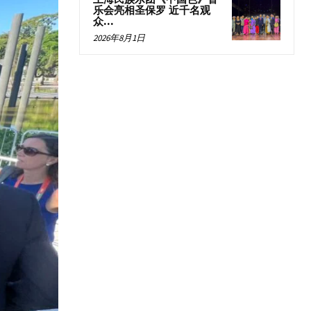
乐会亮相圣保罗 近千名观
众...
2026年8月1日