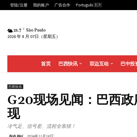
登陆/注册
我的账户
广告合作
Português 🇧🇷
21.7
C
São Paulo
2026 年 8 月 07日（星期五）
首页
巴西快讯
双边互动
巴中投
巴西快讯
G20现场见闻：巴西
现
冷气足、信号差、流程全靠猜！
Bob Wei
2024年11月18日